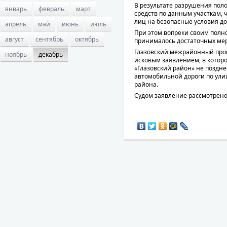
В результате разрушения пол
январь
февраль
март
средств по данным участкам,
лиц на безопасные условия д
апрель
май
июнь
июль
При этом вопреки своим полн
август
сентябрь
октябрь
принималось достаточных мер
Глазовский межрайонный прок
ноябрь
декабрь
исковым заявлением, в котор
«Глазовский район» не поздне
автомобильной дороги по улиц
района.
Судом заявление рассмотрено