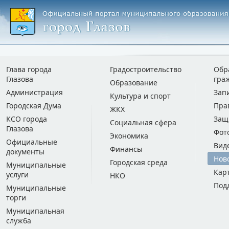
Глава города
Градостроительство
Обр
Глазова
гра
Образование
Администрация
Зап
Культура и спорт
Городская Дума
Пра
ЖКХ
КСО города
Защ
Социальная сфера
Глазова
Фот
Экономика
Официальные
Вид
Финансы
документы
Нов
Городская среда
Муниципальные
Кар
услуги
НКО
Под
Муниципальные
торги
Муниципальная
служба