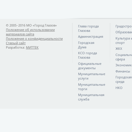
© 2005−2016 МО «Город Глазов»
Глава города
Градостро
Положение об использовании
Глазова
Образова
материалов сайта
Администрация
Культура 
Положение о конфиденциальности
Городская
спорт
Старый сайт
Дума
Разработка:
МИТТЕК
ЖКХ
КСО города
Социальн
Глазова
сфера
Официальные
Экономик
документы
Финансы
Муниципальные
Городская
услуги
среда
Муниципальные
НКО
торги
Муниципальная
служба