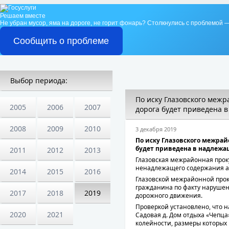
Решаем вместе
Не убран мусор, яма на дороге, не горит фонарь?
Столкнулись с проблемой —
Сообщить о проблеме
Выбор периода:
По иску Глазовского меж
2005
2006
2007
дорога будет приведена 
2008
2009
2010
3 декабря 2019
По иску Глазовского межрай
будет приведена в надлежа
2011
2012
2013
Глазовская межрайонная проку
ненадлежащего содержания а
2014
2015
2016
Глазовской межрайонной про
гражданина по факту нарушен
2017
2018
2019
дорожного движения.
Проверкой установлено, что н
2020
2021
Садовая д. Дом отдыха «Чепца
колейности, размеры которых