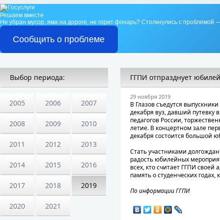
Решаем вместе
Не убран мусор, яма на дороге, не горит фонарь?
Столкнулись с проблемой —
Сообщить о проблеме
Выбор периода:
ГГПИ отпразднует юбиле
29 ноября 2019
2005
2006
2007
В Глазов съедутся выпускники 
декабря вуз, давший путевку 
педагогов России, торжествен
2008
2009
2010
летие. В концертном зале перв
декабря состоится большой ю
2011
2012
2013
Стать участниками долгождан
радость юбилейных мероприя
2014
2015
2016
всех, кто считает ГГПИ своей 
память о студенческих годах,
2017
2018
2019
По информации ГГПИ
2020
2021