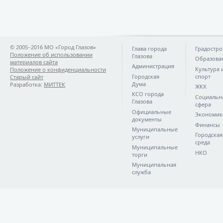
© 2005−2016 МО «Город Глазов»
Глава города
Градостро
Положение об использовании
Глазова
Образова
материалов сайта
Администрация
Культура 
Положение о конфиденциальности
Городская
спорт
Старый сайт
Дума
Разработка:
МИТТЕК
ЖКХ
КСО города
Социальн
Глазова
сфера
Официальные
Экономик
документы
Финансы
Муниципальные
Городская
услуги
среда
Муниципальные
НКО
торги
Муниципальная
служба