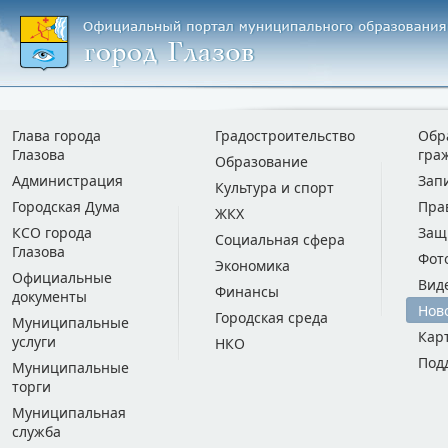
Глава города
Градостроительство
Обр
Глазова
гра
Образование
Администрация
Зап
Культура и спорт
Городская Дума
Пра
ЖКХ
КСО города
Защ
Социальная сфера
Глазова
Фот
Экономика
Официальные
Вид
Финансы
документы
Нов
Городская среда
Муниципальные
Кар
услуги
НКО
Под
Муниципальные
торги
Муниципальная
служба