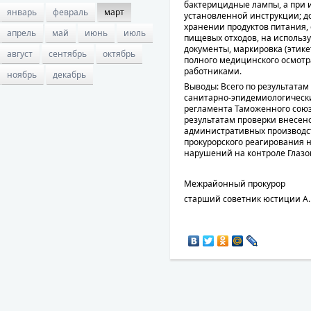
бактерицидные лампы, а при 
январь
февраль
март
установленной инструкции; 
хранении продуктов питания,
апрель
май
июнь
июль
пищевых отходов, на использ
документы, маркировка (этике
август
сентябрь
октябрь
полного медицинского осмотр
работниками.
ноябрь
декабрь
Выводы: Всего по результата
санитарно-эпидемиологически
регламента Таможенного союз
результатам проверки внесено
административных производства
прокурорского реагирования 
нарушений на контроле Глазо
Межрайонный прокурор
старший советник юстиции А.