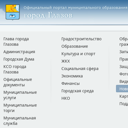
Глава города
Градостроительство
Обр
Глазова
гра
Образование
Администрация
Зап
Культура и спорт
Городская Дума
Пра
ЖКХ
КСО города
Защ
Социальная сфера
Глазова
Фот
Экономика
Официальные
Вид
Финансы
документы
Нов
Городская среда
Муниципальные
Кар
услуги
НКО
Под
Муниципальные
торги
Муниципальная
служба