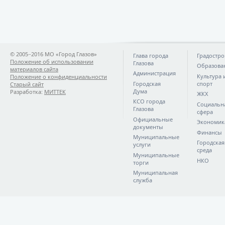
© 2005−2016 МО «Город Глазов»
Глава города
Градостро
Положение об использовании
Глазова
Образова
материалов сайта
Администрация
Культура 
Положение о конфиденциальности
Городская
спорт
Старый сайт
Дума
Разработка:
МИТТЕК
ЖКХ
КСО города
Социальн
Глазова
сфера
Официальные
Экономик
документы
Финансы
Муниципальные
Городская
услуги
среда
Муниципальные
НКО
торги
Муниципальная
служба