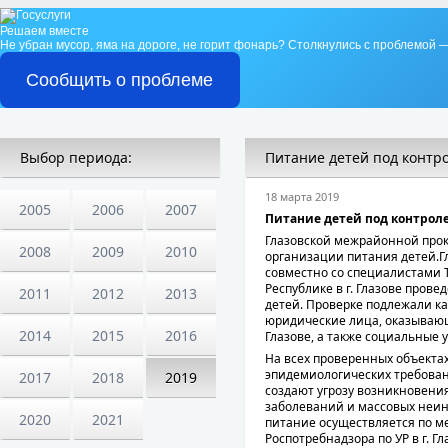
Решаем вместе
Не убран мусор, яма на дороге, не горит фонарь?
Столкнулись с проблемой —
Сообщить о проблеме
Выбор периода:
Питание детей под контр
18 марта 2019
2005
2006
2007
Питание детей под контрол
Глазовской межрайонной про
2008
2009
2010
организации питания детей.Г
совместно со специалистами 
Республике в г. Глазове пров
2011
2012
2013
детей. Проверке подлежали ка
юридические лица, оказывающ
2014
2015
2016
Глазове, а также социальные 
На всех проверенных объекта
эпидемиологических требова
2017
2018
2019
создают угрозу возникновен
заболеваний и массовых неи
2020
2021
питание осуществляется по м
Роспотребнадзора по УР в г. Гл