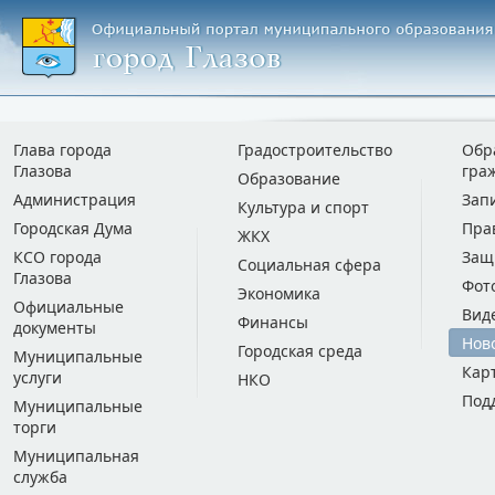
Глава города
Градостроительство
Обр
Глазова
гра
Образование
Администрация
Зап
Культура и спорт
Городская Дума
Пра
ЖКХ
КСО города
Защ
Социальная сфера
Глазова
Фот
Экономика
Официальные
Вид
Финансы
документы
Нов
Городская среда
Муниципальные
Кар
услуги
НКО
Под
Муниципальные
торги
Муниципальная
служба