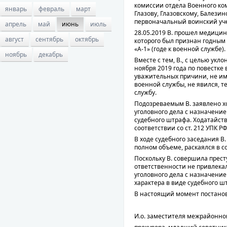
комиссии отдела Военного ко
январь
февраль
март
Глазову, Глазовскому, Балези
первоначальный воинский уче
апрель
май
июнь
июль
28.05.2019 В. прошел медицин
август
сентябрь
октябрь
которого был признан годным
«А-1» (годе к военной службе).
ноябрь
декабрь
Вместе с тем, В., с целью укл
ноября 2019 года по повестке
уважительных причини, не им
военной службы, не явился, 
службу.
Подозреваемым В. заявлено х
уголовного дела с назначение
судебного штрафа. Ходатайств
соответствии со ст. 212 УПК Р
В ходе судебного заседания 
полном объеме, раскаялся в с
Поскольку В. совершила прес
ответственности не привлека
уголовного дела с назначени
характера в виде судебного ш
В настоящий момент постановл
И.о. заместителя межрайонно