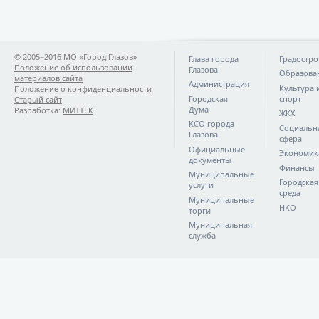
© 2005−2016 МО «Город Глазов»
Глава города
Градостро
Положение об использовании
Глазова
Образова
материалов сайта
Администрация
Культура 
Положение о конфиденциальности
Городская
спорт
Старый сайт
Дума
Разработка:
МИТТЕК
ЖКХ
КСО города
Социальн
Глазова
сфера
Официальные
Экономик
документы
Финансы
Муниципальные
Городская
услуги
среда
Муниципальные
НКО
торги
Муниципальная
служба