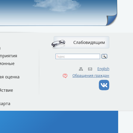
Слабовидящим
и
приятия
ионные
English
Обращения граждан
ая оценка
йствие
карта