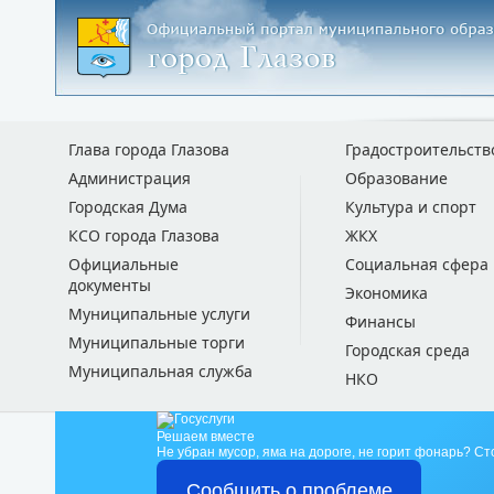
Глава города Глазова
Градостроительств
Администрация
Образование
Городская Дума
Культура и спорт
КСО города Глазова
ЖКХ
Официальные
Социальная сфера
документы
Экономика
Муниципальные услуги
Финансы
Муниципальные торги
Городская среда
Муниципальная служба
НКО
Решаем вместе
Не убран мусор, яма на дороге, не горит фонарь?
Ст
Сообщить о проблеме