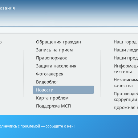
о
Обращения граждан
Наш город
Запись на прием
Наши люд
Правопорядок
Наши пред
Защита населения
Информац
системы
Фотогалерея
Независим
Видеоблог
качества
Новости
Противоде
Карта проблем
коррупции
Поддержка МСП
Дорожная 
олкнулись с проблемой — сообщите о ней!