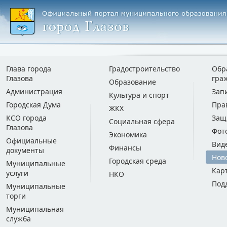
Глава города
Градостроительство
Обр
Глазова
гра
Образование
Администрация
Зап
Культура и спорт
Городская Дума
Пра
ЖКХ
КСО города
Защ
Социальная сфера
Глазова
Фот
Экономика
Официальные
Вид
Финансы
документы
Нов
Городская среда
Муниципальные
Кар
услуги
НКО
Под
Муниципальные
торги
Муниципальная
служба