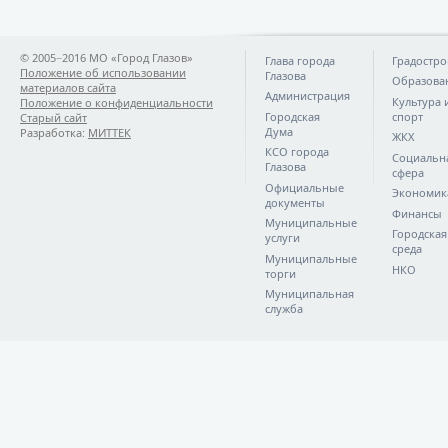
© 2005−2016 МО «Город Глазов»
Глава города
Градостро
Положение об использовании
Глазова
Образова
материалов сайта
Администрация
Культура 
Положение о конфиденциальности
Городская
спорт
Старый сайт
Дума
Разработка:
МИТТЕК
ЖКХ
КСО города
Социальн
Глазова
сфера
Официальные
Экономик
документы
Финансы
Муниципальные
Городская
услуги
среда
Муниципальные
НКО
торги
Муниципальная
служба