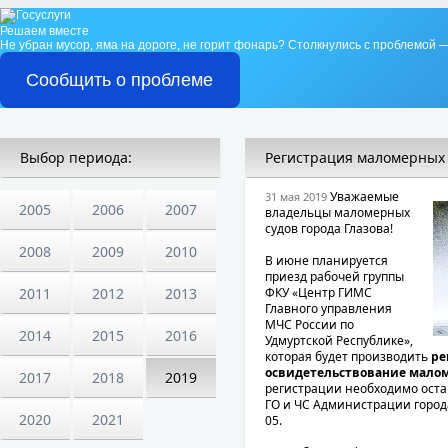
Решаем вместе
Не убран мусор, яма на дороге, не горит фонарь?
Столкнулись с проблемой —
Сообщить о проблеме
Выбор периода:
Регистрация маломерных 
Уважаемые
31 мая 2019
2005
2006
2007
владельцы маломерных
судов города Глазова!
2008
2009
2010
В июне планируется
приезд рабочей группы
2011
2012
2013
ФКУ «Центр ГИМС
Главного управления
МЧС России по
2014
2015
2016
Удмуртской Республике»,
которая будет производить
ре
освидетельствование мало
2017
2018
2019
регистрации необходимо оста
ГО и ЧС Администрации города
2020
2021
05.