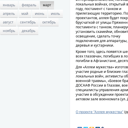
локальных войнах, открытый в
январь
февраль
март
году, постамент с танком и
прилегающую территорию. По
апрель
май
июнь
июль
проектантов, аллея будет пок
август
сентябрь
октябрь
брусчаткой от улицы Пряженн
постамента с танком, планиру
ноябрь
декабрь
установить скамейки, обнови
освещение, сделать точку
подключения для аппаратуры,
деревья и кустарники.
Кроме того, здесь появятся ш
всех глазовчан, погибших в л
погибли в Афганистане, десять
Для «Аллеи мужества» изготов
участие родные и близкие гла
локальных войн, активисты 
военной травмы», «Боевое бра
ДОСААФ России в Глазове, вое
специалисты управления архи
участие в обсуждении проекта
актовом зале военкомата (ул. 
О проекте "Аллея мужества"
(p