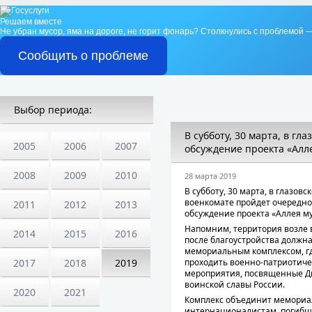
Решаем вместе
Не убран мусор, яма на дороге, не горит фонарь?
Столкнулись с проблемой —
Сообщить о проблеме
Выбор периода:
В субботу, 30 марта, в г
2005
2006
2007
обсуждение проекта «Алл
2008
2009
2010
28 марта 2019
В субботу, 30 марта, в глазовс
военкомате пройдет очередн
2011
2012
2013
обсуждение проекта «Аллея м
Напомним, территория возле
2014
2015
2016
после благоустройства должна
мемориальным комплексом, гд
проходить военно-патриотиче
2017
2018
2019
мероприятия, посвященные 
воинской славы России.
2020
2021
Комплекс объединит мемориа
интернационалистам, погибш