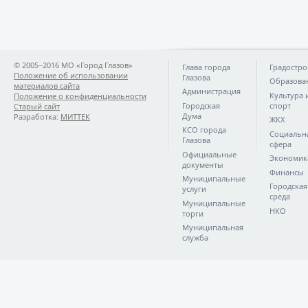
© 2005−2016 МО «Город Глазов»
Глава города
Градостро
Положение об использовании
Глазова
Образова
материалов сайта
Администрация
Культура 
Положение о конфиденциальности
Городская
спорт
Старый сайт
Дума
Разработка:
МИТТЕК
ЖКХ
КСО города
Социальн
Глазова
сфера
Официальные
Экономик
документы
Финансы
Муниципальные
Городская
услуги
среда
Муниципальные
НКО
торги
Муниципальная
служба