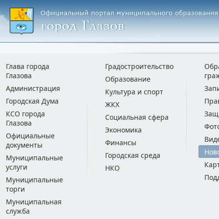
Глава города
Градостроительство
Обр
Глазова
гра
Образование
Администрация
Зап
Культура и спорт
Городская Дума
Пра
ЖКХ
КСО города
Защ
Социальная сфера
Глазова
Фот
Экономика
Официальные
Вид
Финансы
документы
Нов
Городская среда
Муниципальные
Кар
услуги
НКО
Под
Муниципальные
торги
Муниципальная
служба