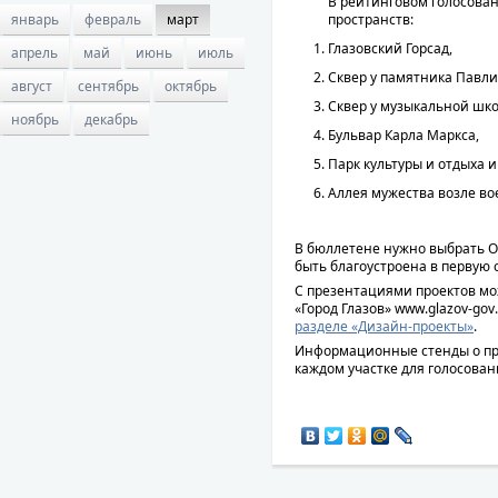
В рейтинговом голосова
пространств:
январь
февраль
март
Глазовский Горсад,
апрель
май
июнь
июль
Сквер у памятника Павли
август
сентябрь
октябрь
Сквер у музыкальной шк
ноябрь
декабрь
Бульвар Карла Маркса,
Парк культуры и отдыха и
Аллея мужества возле во
В бюллетене нужно выбрать О
быть благоустроена в первую 
С презентациями проектов м
«Город Глазов» www.glazov-gov
разделе «Дизайн-проекты»
.
Информационные стенды о про
каждом участке для голосовани