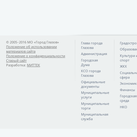
© 2005−2016 МО «Город Глазов»
Глава города
Градостро
Положение об использовании
Глазова
Образова
материалов сайта
Администрация
Культура 
Положение о конфиденциальности
Городская
спорт
Старый сайт
Дума
Разработка:
МИТТЕК
ЖКХ
КСО города
Социальн
Глазова
сфера
Официальные
Экономик
документы
Финансы
Муниципальные
Городская
услуги
среда
Муниципальные
НКО
торги
Муниципальная
служба