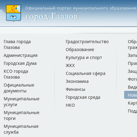
Глава города
Градостроительство
Обр
Глазова
гра
Образование
Администрация
Зап
Культура и спорт
Городская Дума
Пра
ЖКХ
КСО города
Защ
Социальная сфера
Глазова
Фот
Экономика
Официальные
Вид
Финансы
документы
Нов
Городская среда
Муниципальные
Кар
услуги
НКО
Под
Муниципальные
торги
Муниципальная
служба