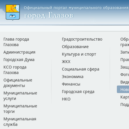
Глава города
Градостроительство
Обр
Глазова
гра
Образование
Администрация
Зап
Культура и спорт
Городская Дума
Пра
ЖКХ
КСО города
Защ
Социальная сфера
Глазова
Фот
Экономика
Официальные
Вид
Финансы
документы
Нов
Городская среда
Муниципальные
Кар
услуги
НКО
Под
Муниципальные
торги
Муниципальная
служба