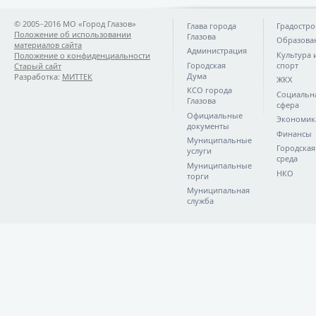
© 2005−2016 МО «Город Глазов»
Глава города
Градостро
Положение об использовании
Глазова
Образова
материалов сайта
Администрация
Культура 
Положение о конфиденциальности
Городская
спорт
Старый сайт
Дума
Разработка:
МИТТЕК
ЖКХ
КСО города
Социальн
Глазова
сфера
Официальные
Экономик
документы
Финансы
Муниципальные
Городская
услуги
среда
Муниципальные
НКО
торги
Муниципальная
служба