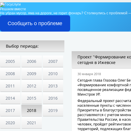
Решаем вместе
Не убран мусор, яма на дороге, не горит фонарь?
Столкнулись с проблемой —
Сообщить о проблеме
Выбор периода:
Проект "Формирование ко
2005
2006
2007
сегодня в Ижевске
2008
2009
2010
30 января 2018
Сегодня глава Глазова Олег Б
«Формирование комфортной г
2011
2012
2013
посвященное реализации феде
Минстрое УР.
2014
2015
2016
Федеральный проект рассчита
населенные пункты с численн
Приоритеты в благоустройств
2017
2018
2019
расставляются с учетом мнен
Правительства России, в насе
2020
2021
человек, пройдет рейтингово
территорий, подлежащих благо