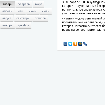
30 января в 19:00 в культурно
январь
февраль
март
которой — аутентичные бесер
вступительное слово автора 
апрель
май
июнь
июль
участием приглашенных экспе
август
сентябрь
октябрь
«Нация» — документальный ф
проживающей на Севере Удмур
ноябрь
декабрь
которая негласно считается 
извне на вопрос национальн