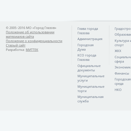
© 2005−2016 МО «Город Глазов»
Глава города
Градостро
Положение об использовании
Глазова
Образова
материалов сайта
Администрация
Культура 
Положение о конфиденциальности
Городская
спорт
Старый сайт
Дума
Разработка:
МИТТЕК
ЖКХ
КСО города
Социальн
Глазова
сфера
Официальные
Экономик
документы
Финансы
Муниципальные
Городская
услуги
среда
Муниципальные
НКО
торги
Муниципальная
служба