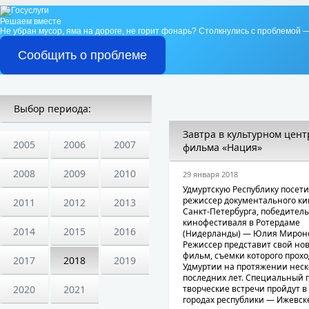
Решаем вместе
Не убран мусор, яма на дороге, не горит фонарь?
Столкнулись с проблемой —
Сообщить о проблеме
Выбор периода:
Завтра в культурном цен
2005
2006
2007
фильма «Нация»
2008
2009
2010
29 января 2018
Удмуртскую Республику посети
режиссер документального ки
2011
2012
2013
Санкт-Петербурга, победитель
кинофестиваля в Ротердаме
2014
2015
2016
(Нидерланды) — Юлия Мирон
Режиссер представит свой но
фильм, съемки которого прохо
2017
2018
2019
Удмуртии на протяжении неск
последних лет. Специальный п
творческие встречи пройдут в
2020
2021
городах республики — Ижевске