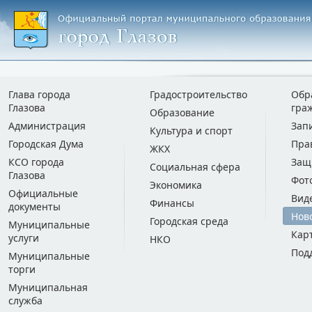
Глава города
Градостроительство
Обр
Глазова
гра
Образование
Администрация
Зап
Культура и спорт
Городская Дума
Пра
ЖКХ
КСО города
Защ
Социальная сфера
Глазова
Фот
Экономика
Официальные
Вид
Финансы
документы
Нов
Городская среда
Муниципальные
Кар
услуги
НКО
Под
Муниципальные
торги
Муниципальная
служба