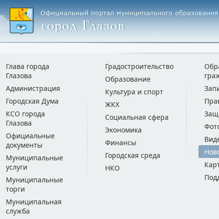
Глава города
Градостроительство
Обр
Глазова
гра
Образование
Администрация
Зап
Культура и спорт
Городская Дума
Пра
ЖКХ
КСО города
Защ
Социальная сфера
Глазова
Фот
Экономика
Официальные
Вид
Финансы
документы
Нов
Городская среда
Муниципальные
Кар
услуги
НКО
Под
Муниципальные
торги
Муниципальная
служба