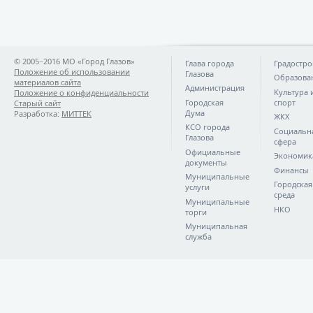
© 2005−2016 МО «Город Глазов»
Глава города
Градостро
Положение об использовании
Глазова
Образова
материалов сайта
Администрация
Культура 
Положение о конфиденциальности
Городская
спорт
Старый сайт
Дума
Разработка:
МИТТЕК
ЖКХ
КСО города
Социальн
Глазова
сфера
Официальные
Экономик
документы
Финансы
Муниципальные
Городская
услуги
среда
Муниципальные
НКО
торги
Муниципальная
служба