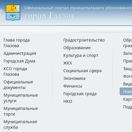
Глава города
Градостроительство
Обр
Глазова
гра
Образование
Администрация
Зап
Культура и спорт
Городская Дума
Пра
ЖКХ
КСО города
Защ
Социальная сфера
Глазова
Фот
Экономика
Официальные
Вид
Финансы
документы
Нов
Городская среда
Муниципальные
Кар
услуги
НКО
Под
Муниципальные
торги
Муниципальная
служба