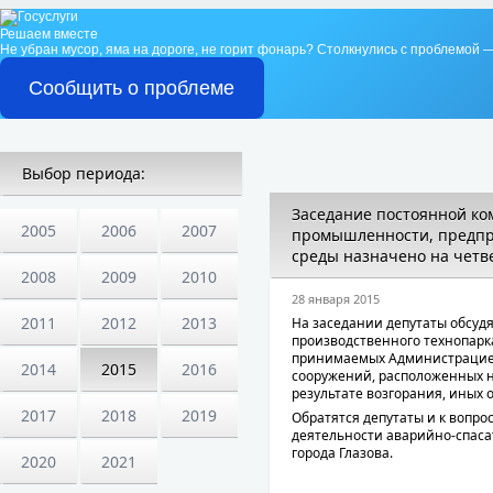
Решаем вместе
Не убран мусор, яма на дороге, не горит фонарь?
Столкнулись с проблемой —
Сообщить о проблеме
Выбор периода:
Заседание постоянной ко
2005
2006
2007
промышленности, предпр
среды назначено на четве
2008
2009
2010
28 января 2015
2011
2012
2013
На заседании депутаты обсу
производственного технопарк
принимаемых Администрацией 
2014
2015
2016
сооружений, расположенных н
результате возгорания, иных 
2017
2018
2019
Обратятся депутаты и к вопро
деятельности аварийно-спас
города Глазова.
2020
2021