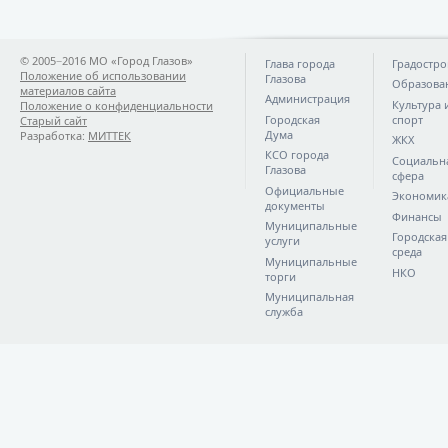
© 2005−2016 МО «Город Глазов»
Глава города
Градостро
Положение об использовании
Глазова
Образова
материалов сайта
Администрация
Культура 
Положение о конфиденциальности
Городская
спорт
Старый сайт
Дума
Разработка:
МИТТЕК
ЖКХ
КСО города
Социальн
Глазова
сфера
Официальные
Экономик
документы
Финансы
Муниципальные
Городская
услуги
среда
Муниципальные
НКО
торги
Муниципальная
служба