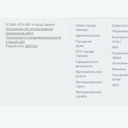
© 2005−2016 МО «Город Глазов»
Глава города
Градостро
Положение об использовании
Глазова
Образова
материалов сайта
Администрация
Культура 
Положение о конфиденциальности
Городская
спорт
Старый сайт
Дума
Разработка:
МИТТЕК
ЖКХ
КСО города
Социальн
Глазова
сфера
Официальные
Экономик
документы
Финансы
Муниципальные
Городская
услуги
среда
Муниципальные
НКО
торги
Муниципальная
служба