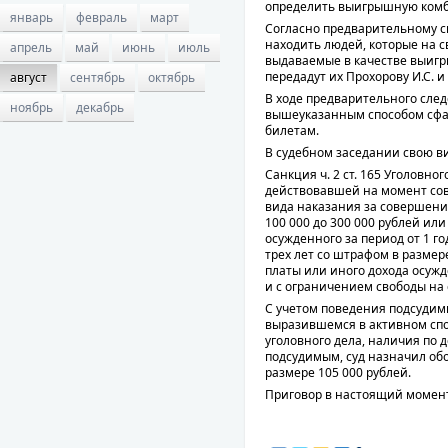
определить выигрышную ком
январь
февраль
март
Согласно предварительному сг
находить людей, которые на с
апрель
май
июнь
июль
выдаваемые в качестве выигр
передадут их Прохорову И.С. и
август
сентябрь
октябрь
В ходе предварительного сле
ноябрь
декабрь
вышеуказанным способом сф
билетам.
В судебном заседании свою в
Санкция ч. 2 ст. 165 Уголовно
действовавшей на момент сов
вида наказания за совершени
100 000 до 300 000 рублей ил
осужденного за период от 1 го
трех лет со штрафом в размер
платы или иного дохода осужд
и с ограничением свободы на с
С учетом поведения подсудим
выразившемся в активном сп
уголовного дела, наличия по 
подсудимым, суд назначил об
размере 105 000 рублей.
Приговор в настоящий момент 