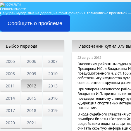
Решаем вместе
Не убран мусор, яма на дороге, не горит фонарь?
Столкнулись с проблемой —
Сообщить о проблеме
Выбор периода:
Глазовчанин купил 379 
22 августа 2012
2005
2006
2007
Глазовским районным судом р
Прохорова И.С. и Владыкина И
2008
2009
2010
предусмотренного ч. 2 ст. 16
собственнику имущества путе
совершенное в крупном размер
2011
2012
2013
Приговором Глазовского районн
Владыкин И.П. признаны вино
2014
2015
2016
предварительному сговору п
«Дирекция спортивных лотере
наказание.
2017
2018
2019
В ходе судебного следствия ус
приобрел билеты «Всероссийс
2020
2021
воздействии воды на защитны
считать скрытую информацию