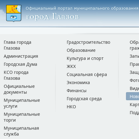
Глава города
Градостроительство
Обр
Глазова
гра
Образование
Администрация
Зап
Культура и спорт
Городская Дума
Пра
ЖКХ
КСО города
Защ
Социальная сфера
Глазова
Фот
Экономика
Официальные
Вид
Финансы
документы
Нов
Городская среда
Муниципальные
Кар
услуги
НКО
Под
Муниципальные
торги
Муниципальная
служба