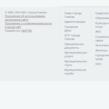
© 2005−2016 МО «Город Глазов»
Глава города
Градостро
Положение об использовании
Глазова
Образова
материалов сайта
Администрация
Культура 
Положение о конфиденциальности
Городская
спорт
Старый сайт
Дума
Разработка:
МИТТЕК
ЖКХ
КСО города
Социальн
Глазова
сфера
Официальные
Экономик
документы
Финансы
Муниципальные
Городская
услуги
среда
Муниципальные
НКО
торги
Муниципальная
служба