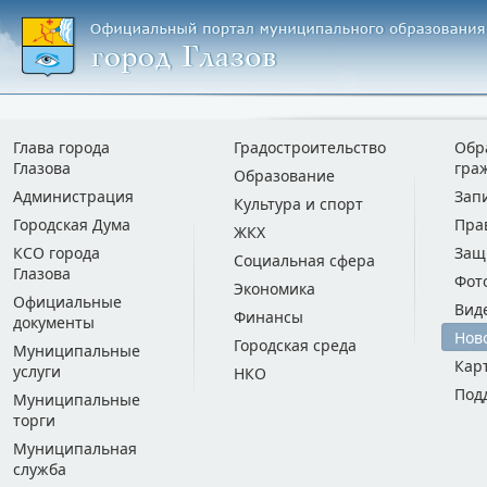
Глава города
Градостроительство
Обр
Глазова
гра
Образование
Администрация
Зап
Культура и спорт
Городская Дума
Пра
ЖКХ
КСО города
Защ
Социальная сфера
Глазова
Фот
Экономика
Официальные
Вид
Финансы
документы
Нов
Городская среда
Муниципальные
Кар
услуги
НКО
Под
Муниципальные
торги
Муниципальная
служба