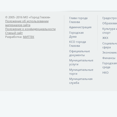
© 2005−2016 МО «Город Глазов»
Глава города
Градостро
Положение об использовании
Глазова
Образова
материалов сайта
Администрация
Культура 
Положение о конфиденциальности
Городская
спорт
Старый сайт
Дума
Разработка:
МИТТЕК
ЖКХ
КСО города
Социальн
Глазова
сфера
Официальные
Экономик
документы
Финансы
Муниципальные
Городская
услуги
среда
Муниципальные
НКО
торги
Муниципальная
служба