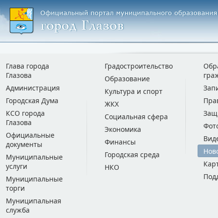
Глава города
Градостроительство
Обр
Глазова
гра
Образование
Администрация
Зап
Культура и спорт
Городская Дума
Пра
ЖКХ
КСО города
Защ
Социальная сфера
Глазова
Фот
Экономика
Официальные
Вид
Финансы
документы
Нов
Городская среда
Муниципальные
Кар
услуги
НКО
Под
Муниципальные
торги
Муниципальная
служба