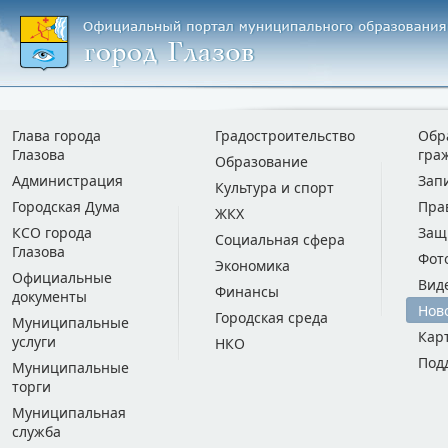
Глава города
Градостроительство
Обр
Глазова
гра
Образование
Администрация
Зап
Культура и спорт
Городская Дума
Пра
ЖКХ
КСО города
Защ
Социальная сфера
Глазова
Фот
Экономика
Официальные
Вид
Финансы
документы
Нов
Городская среда
Муниципальные
Кар
услуги
НКО
Под
Муниципальные
торги
Муниципальная
служба