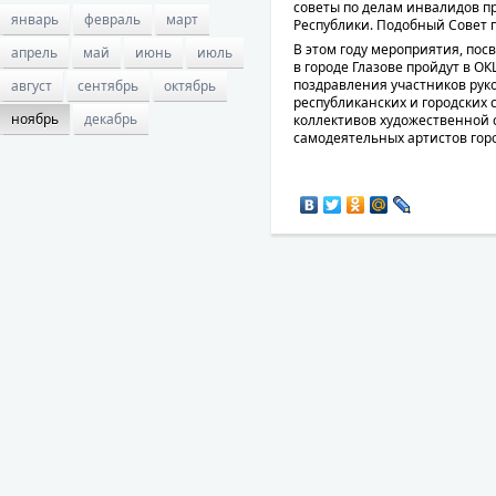
советы по делам инвалидов п
январь
февраль
март
Республики. Подобный Совет п
В этом году мероприятия, п
апрель
май
июнь
июль
в городе Глазове пройдут в О
поздравления участников рук
август
сентябрь
октябрь
республиканских и городских 
ноябрь
декабрь
коллективов художественной 
самодеятельных артистов гор