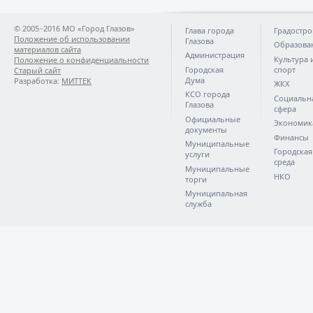
© 2005−2016 МО «Город Глазов»
Глава города
Градостро
Положение об использовании
Глазова
Образова
материалов сайта
Администрация
Культура 
Положение о конфиденциальности
Городская
спорт
Старый сайт
Дума
Разработка:
МИТТЕК
ЖКХ
КСО города
Социальн
Глазова
сфера
Официальные
Экономик
документы
Финансы
Муниципальные
Городская
услуги
среда
Муниципальные
НКО
торги
Муниципальная
служба