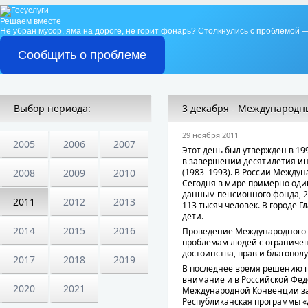
Решаем вместе
Не убран мусор, яма на дороге, не горит фонарь?
Столкнулись с проблемой —
Сообщить о проблеме
Выбор периода:
3 декабря - Международн
29 ноября 2011
2005
2006
2007
Этот день был утвержден в 1
в завершении десятилетия и
2008
2009
2010
(1983–1993). В России Между
Сегодня в мире примерно один
данным пенсионного фонда, 2
2011
2012
2013
113 тысяч человек. В городе Г
дети.
2014
2015
2016
Проведение Международного 
проблемам людей с ограниче
достоинства, прав и благополу
2017
2018
2019
В последнее время решению 
внимание и в Российской Феде
2020
2021
Международной Конвенции за
Республиканская программы «