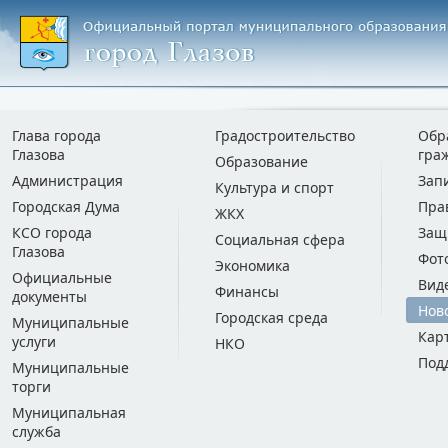
Глава города
Градостроительство
Обр
Глазова
гра
Образование
Администрация
Зап
Культура и спорт
Городская Дума
Пра
ЖКХ
КСО города
Защ
Социальная сфера
Глазова
Фот
Экономика
Официальные
Вид
Финансы
документы
Нов
Городская среда
Муниципальные
Кар
услуги
НКО
Под
Муниципальные
торги
Муниципальная
служба