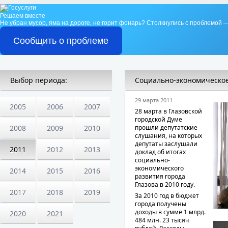
Решаем вместе
Не убран мусор, яма на дороге, не горит фонарь?
Столкнулись с проблемой —
Сообщить о проблеме
Выбор периода:
Социально-экономическое
29 марта 2011
2005
2006
2007
28 марта в Глазовской
городской Думе
2008
2009
2010
прошли депутатские
слушания, на которых
депутаты заслушали
2011
2012
2013
доклад об итогах
социально-
экономического
2014
2015
2016
развития города
Глазова в 2010 году.
2017
2018
2019
За 2010 год в бюджет
города получены
доходы в сумме 1 млрд.
2020
2021
484 млн. 23 тысяч