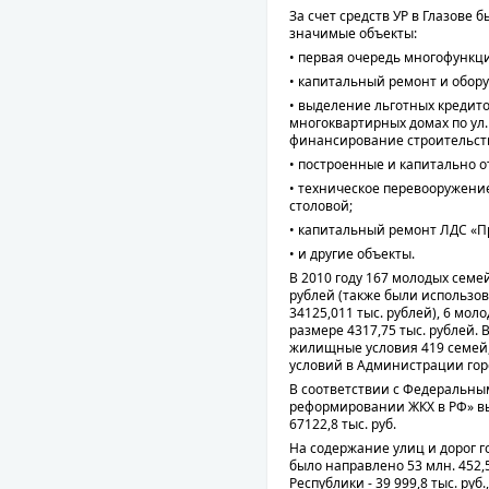
За счет средств УР в Глазове
значимые объекты:
• первая очередь многофункц
• капитальный ремонт и обору
• выделение льготных кредит
многоквартирных домах по ул. 
финансирование строительств
• построенные и капитально 
• техническое перевооружени
столовой;
• капитальный ремонт ЛДС «Пр
• и другие объекты.
В 2010 году 167 молодых семе
рублей (также были использо
34125,011 тыс. рублей), 6 мо
размере 4317,75 тыс. рублей. 
жилищные условия 419 семей
условий в Администрации гор
В соответствии с Федеральны
реформировании ЖКХ в РФ» в
67122,8 тыс. руб.
На содержание улиц и дорог г
было направлено 53 млн. 452,5
Республики - 39 999,8 тыс. руб