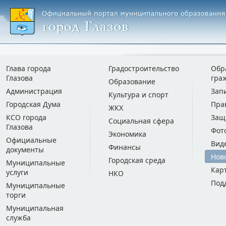
Глава города
Градостроительство
Обр
Глазова
гра
Образование
Администрация
Зап
Культура и спорт
Городская Дума
Пра
ЖКХ
КСО города
Защ
Социальная сфера
Глазова
Фот
Экономика
Официальные
Вид
Финансы
документы
Нов
Городская среда
Муниципальные
Кар
услуги
НКО
Под
Муниципальные
торги
Муниципальная
служба