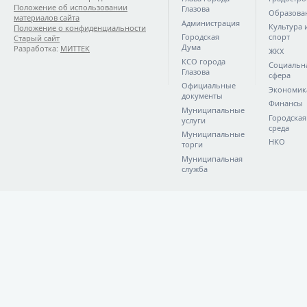
Положение об использовании
Глазова
Образова
материалов сайта
Администрация
Культура 
Положение о конфиденциальности
Городская
спорт
Старый сайт
Дума
Разработка:
МИТТЕК
ЖКХ
КСО города
Социальн
Глазова
сфера
Официальные
Экономик
документы
Финансы
Муниципальные
Городская
услуги
среда
Муниципальные
НКО
торги
Муниципальная
служба