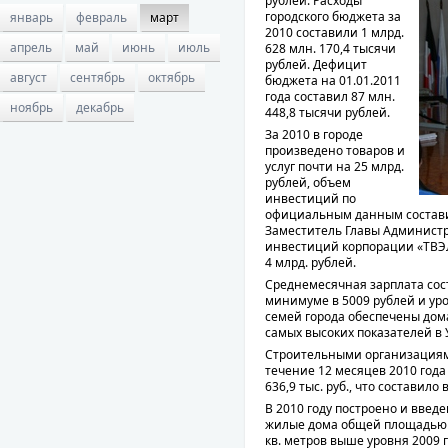
рублей. Расходы
городского бюджета за
январь
февраль
март
2010 составили 1 млрд.
апрель
май
июнь
июль
628 млн. 170,4 тысячи
рублей. Дефицит
август
сентябрь
октябрь
бюджета на 01.01.2011
года составил 87 млн.
ноябрь
декабрь
448,8 тысячи рублей.
За 2010 в городе
произведено товаров и
услуг почти на 25 млрд.
рублей, объем
инвестиций по
официальным данным составил
Заместитель Главы Администр
инвестиций корпорации «ТВЭ
4 млрд. рублей.
Среднемесячная зарплата сос
минимуме в 5009 рублей и ур
семей города обеспечены дом
самых высоких показателей в 
Строительными организациями
течение 12 месяцев 2010 года
636,9 тыс. руб., что составило
В 2010 году построено и введе
жилые дома общей площадью 14
кв. метров выше уровня 2009 г