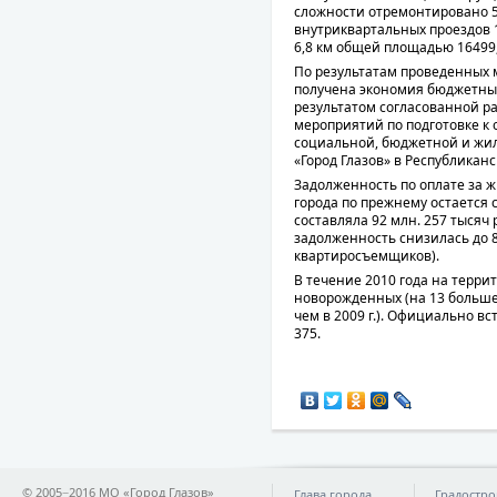
сложности отремонтировано 5,9
внутриквартальных проездов 1
6,8 км общей площадью 16499,
По результатам проведенных 
получена экономия бюджетных 
результатом согласованной ра
мероприятий по подготовке к
социальной, бюджетной и жил
«Город Глазов» в Республиканс
Задолженность по оплате за 
города по прежнему остается 
составляла 92 млн. 257 тысяч 
задолженность снизилась до 89
квартиросъемщиков).
В течение 2010 года на терри
новорожденных (на 13 больше, 
чем в 2009 г.). Официально вс
375.
© 2005−2016 МО «Город Глазов»
Глава города
Градостро