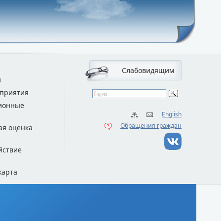
Слабовидящим
и
приятия
ионные
English
Обращения граждан
ая оценка
йствие
карта