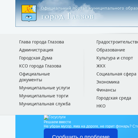
Глава города Глазова
Градостроительств
Администрация
Образование
Городская Дума
Культура и спорт
КСО города Глазова
ЖКХ
Официальные
Социальная сфера
документы
Экономика
Муниципальные услуги
Финансы
Муниципальные торги
Городская среда
Муниципальная служба
НКО
Решаем вместе
Не убран мусор, яма на дороге, не горит фонарь?
Ст
Сообщить о проблеме