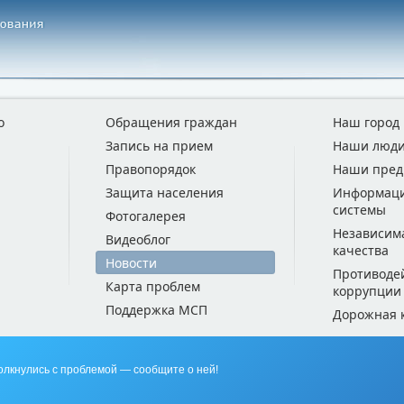
о
Обращения граждан
Наш город
Запись на прием
Наши люд
Правопорядок
Наши пред
Защита населения
Информац
системы
Фотогалерея
Независим
Видеоблог
качества
Новости
Противоде
Карта проблем
коррупции
Поддержка МСП
Дорожная 
олкнулись с проблемой — сообщите о ней!