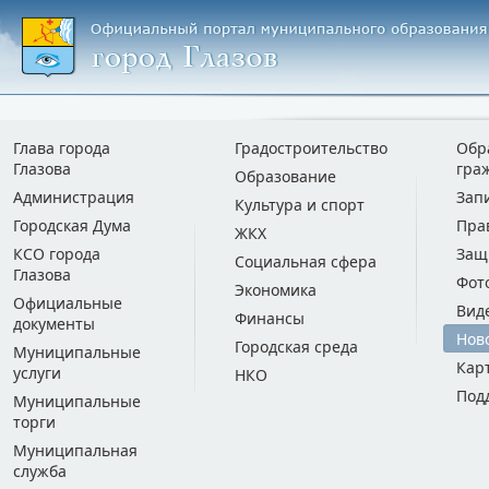
Глава города
Градостроительство
Обр
Глазова
гра
Образование
Администрация
Зап
Культура и спорт
Городская Дума
Пра
ЖКХ
КСО города
Защ
Социальная сфера
Глазова
Фот
Экономика
Официальные
Вид
Финансы
документы
Нов
Городская среда
Муниципальные
Кар
услуги
НКО
Под
Муниципальные
торги
Муниципальная
служба