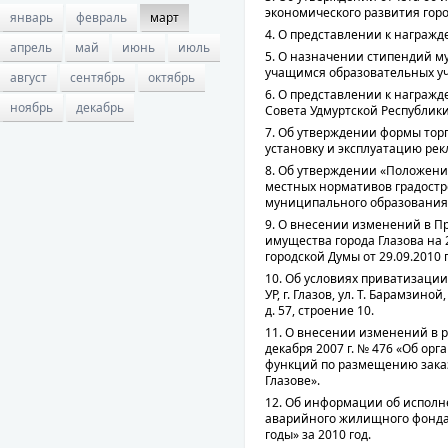
экономического развития город
январь
февраль
март
4. О представлении к награж
апрель
май
июнь
июль
5. О назначении стипендий м
учащимся образовательных уч
август
сентябрь
октябрь
6. О представлении к награж
ноябрь
декабрь
Совета Удмуртской Республики
7. Об утверждении формы тор
установку и эксплуатацию ре
8. Об утверждении «Положения
местных нормативов градостр
муниципального образования „
9. О внесении изменений в 
имущества города Глазова на
городской Думы от 29.09.2010 г.
10. Об условиях приватизаци
УР, г. Глазов, ул. Т. Барамзиной,
д. 57, строение 10.
11. О внесении изменений в р
декабря 2007 г. № 476 «Об ор
функций по размещению заказ
Глазове».
12. Об информации об испол
аварийного жилищного фонда 
годы» за 2010 год.