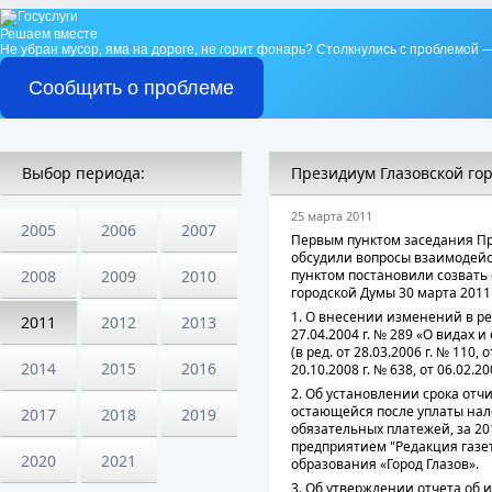
Решаем вместе
Не убран мусор, яма на дороге, не горит фонарь?
Столкнулись с проблемой —
Сообщить о проблеме
Выбор периода:
Президиум Глазовской го
25 марта 2011
2005
2006
2007
Первым пунктом заседания Пр
обсудили вопросы взаимодей
2008
2009
2010
пунктом постановили созвать
городской Думы 30 марта 2011 
1. О внесении изменений в ре
2011
2012
2013
27.04.2004 г. № 289 «О видах 
(в ред. от 28.03.2006 г. № 110, о
2014
2015
2016
20.10.2008 г. № 638, от 06.02.20
2. Об установлении срока отч
остающейся после уплаты нал
2017
2018
2019
обязательных платежей, за 2
предприятием "Редакция газе
2020
2021
образования «Город Глазов».
3. Об утверждении отчета об