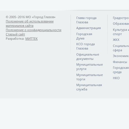
© 2005−2016 МО «Город Глазов»
Глава города
Градостро
Положение об использовании
Глазова
Образова
материалов сайта
Администрация
Культура 
Положение о конфиденциальности
Городская
спорт
Старый сайт
Дума
Разработка:
МИТТЕК
ЖКХ
КСО города
Социальн
Глазова
сфера
Официальные
Экономик
документы
Финансы
Муниципальные
Городская
услуги
среда
Муниципальные
НКО
торги
Муниципальная
служба