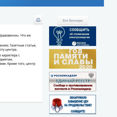
Все баннеры
Правовенок». Что же
анию. Газетные статьи,
оту центра.
 характера с
приятия,
ми. Кроме того, центр