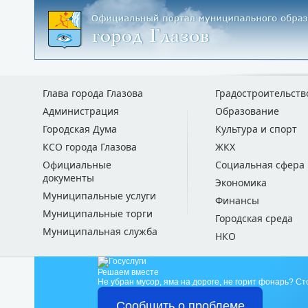
Глава города Глазова
Градостроительств
Администрация
Образование
Городская Дума
Культура и спорт
КСО города Глазова
ЖКХ
Официальные
Социальная сфера
документы
Экономика
Муниципальные услуги
Финансы
Муниципальные торги
Городская среда
Муниципальная служба
НКО
Решаем вместе
Не убран мусор, яма на дороге, не горит фонарь?
Ст
Сообщить о проблеме