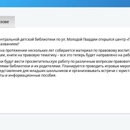
азове
ентральной детской библиотеки по ул. Молодой Гвардии открылся центр «
названием?
 на протяжении нескольких лет собирается материал по правовому воспит
и, книги на правовую тематику – все это теперь будет направлено на раб
и будут вести просветительскую работу по различным вопросам правового
лями библиотеки и их родителями. Планируется проводить игровые меро
дставления для младших школьников и организовывать встречи с юриста
леты и информационные пособия.