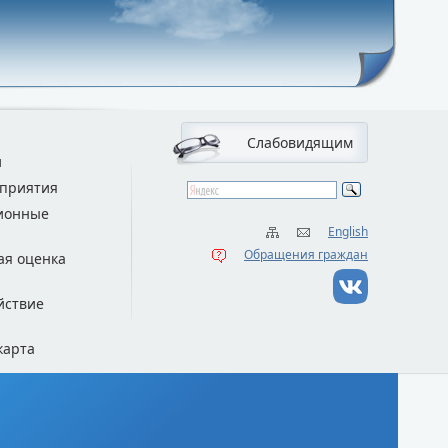
Слабовидящим
и
приятия
ионные
English
Обращения граждан
ая оценка
йствие
карта