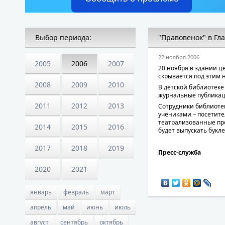
Выбор периода:
"Правовенок" в Гл
22 ноября 2006
2005
2006
2007
20 ноября в здании ц
скрывается под этим 
2008
2009
2010
В детской библиотеке
журнальные публикаци
2011
2012
2013
Сотрудники библиотек
учениками – посетите
театрализованные пре
2014
2015
2016
будет выпускать бук
2017
2018
2019
Пресс-служба
2020
2021
январь
февраль
март
апрель
май
июнь
июль
август
сентябрь
октябрь