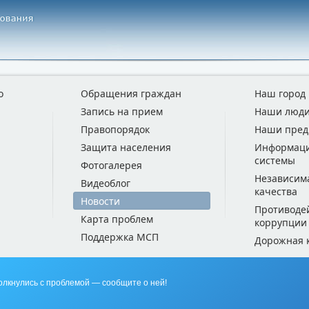
о
Обращения граждан
Наш город
Запись на прием
Наши люд
Правопорядок
Наши пред
Защита населения
Информац
системы
Фотогалерея
Независим
Видеоблог
качества
Новости
Противоде
Карта проблем
коррупции
Поддержка МСП
Дорожная 
олкнулись с проблемой — сообщите о ней!