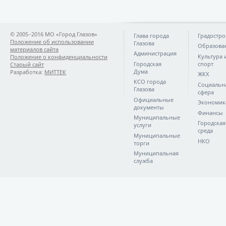
© 2005−2016 МО «Город Глазов»
Глава города
Градостро
Положение об использовании
Глазова
Образова
материалов сайта
Администрация
Культура 
Положение о конфиденциальности
Городская
спорт
Старый сайт
Дума
Разработка:
МИТТЕК
ЖКХ
КСО города
Социальн
Глазова
сфера
Официальные
Экономик
документы
Финансы
Муниципальные
Городская
услуги
среда
Муниципальные
НКО
торги
Муниципальная
служба