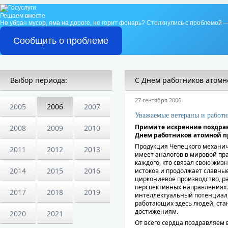
Решаем вместе
Не убран мусор, яма на дороге, не горит фонарь?
Столкнулись с проблемой —
Сообщить о проблеме
Выбор периода:
С Днем работников атом
27 сентября 2006
2005
2006
2007
Уважаемые ветераны и работн
Примите искренние поздра
2008
2009
2010
Днем работников атомной 
Продукция Чепецкого механич
2011
2012
2013
имеет аналогов в мировой пра
каждого, кто связал свою жиз
2014
2015
2016
истоков и продолжает славны
циркониевое производство, р
перспективных направлениях.
2017
2018
2019
интеллектуальный потенциал,
работающих здесь людей, ста
достижениям.
2020
2021
От всего сердца поздравляем