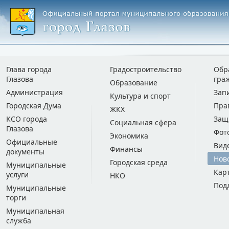
Глава города
Градостроительство
Обр
Глазова
гра
Образование
Администрация
Зап
Культура и спорт
Городская Дума
Пра
ЖКХ
КСО города
Защ
Социальная сфера
Глазова
Фот
Экономика
Официальные
Вид
Финансы
документы
Нов
Городская среда
Муниципальные
Кар
услуги
НКО
Под
Муниципальные
торги
Муниципальная
служба