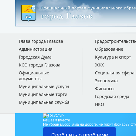
Глава города Глазова
Градостроительств
Администрация
Образование
Городская Дума
Культура и спорт
КСО города Глазова
ЖКХ
Официальные
Социальная сфера
документы
Экономика
Муниципальные услуги
Финансы
Муниципальные торги
Городская среда
Муниципальная служба
НКО
Решаем вместе
Не убран мусор, яма на дороге, не горит фонарь?
Ст
Сообщить о проблеме