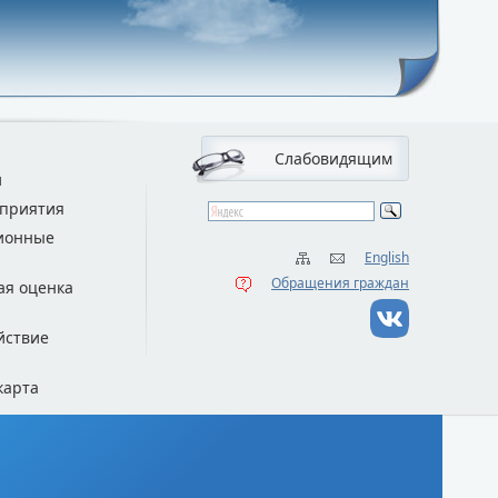
Слабовидящим
и
приятия
ионные
English
Обращения граждан
ая оценка
йствие
карта