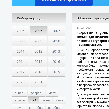
Выбор периода:
В Глазове проходи
17 мая 2006
2005
2006
2007
Скоро 1 июня – День
семьях, где физичес
2008
2009
2010
планеты регулярно с
чем задуматься
.
В нашем городе детс
2011
2012
2013
управлений образова
внутренних дел, цент
2014
2015
2016
работают они не кажд
которая будет проход
проблемам – социальн
2017
2018
2019
находящимся в трудно
«Проблемы современны
наиболее острых – во
2020
2021
в вопросах полового 
и сверстниками.
январь
февраль
март
Для социальных педаг
31 мая центр «Психол
апрель
май
июнь
июль
телефону 052 можно бу
юриста на любой инт
август
сентябрь
октябрь