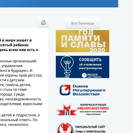
Все баннеры
й в мире живет в
есятый ребенок
ень всем нам есть о
венных организаций:
, управления
кно в будущее». И
ия охраны прав детства,
сти к детским
и, помочь детям,
 стола по теме
города. Среди
чек, неосведомленность
 родителями, взрослыми
детей и подростков, а
иональный ответ». По
ога, гинеколога,