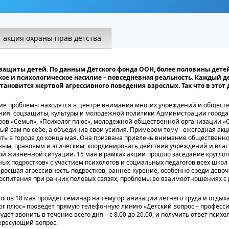
т акция охраны прав детства
 защиты детей. По данным Детского фонда ООН, более половины дете
кое и психологическое насилие – повседневная реальность. Каждый д
тановится жертвой агрессивного поведения взрослых. Так что в этот д
кие проблемы находятся в центре внимания многих учреждений и общест
ния, соцзащиты, культуры и молодежной политики Администрации города
ров «Семья», «Психолог плюс», молодежной общественной организации «О
ый сам по себе, а объединив свои усилия. Примером тому - ежегодная акц
ить в городе до конца мая. Она призвана привлечь внимание общественно
ым, правовым и этическим, координировать действия учреждений и власт
й жизненной ситуации. 15 мая в рамках акции прошло заседание круглого
х подростков» с участием психологов и социальных педагогов всех школ 
зросшая агрессивность подростков, раннее курение, особенно среди дево
воспитания при ранних половых связях, проблемы во взаимоотношениях с
огов 18 мая пройдет семинар на тему организации летнего труда и отдыха 
ог плюс» проведет прямую телефонную линию «Детский вопрос – професс
дет звонить в течение всего дня – с 8.00 до 20.00, и получить ответ психол
ересующий вопрос.