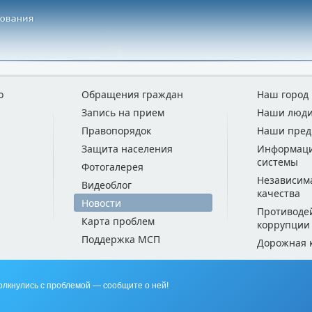
о
Обращения граждан
Наш город
Запись на прием
Наши люд
Правопорядок
Наши пред
Защита населения
Информац
системы
Фотогалерея
Независим
Видеоблог
качества
Новости
Противоде
Карта проблем
коррупции
Поддержка МСП
Дорожная 
олкнулись с проблемой — сообщите о ней!