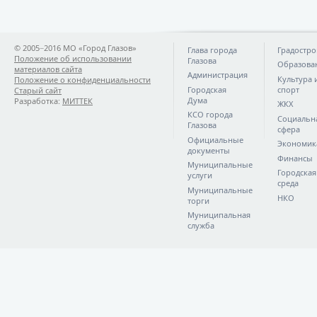
© 2005−2016 МО «Город Глазов»
Глава города
Градостро
Положение об использовании
Глазова
Образова
материалов сайта
Администрация
Культура 
Положение о конфиденциальности
Городская
спорт
Старый сайт
Дума
Разработка:
МИТТЕК
ЖКХ
КСО города
Социальн
Глазова
сфера
Официальные
Экономик
документы
Финансы
Муниципальные
Городская
услуги
среда
Муниципальные
НКО
торги
Муниципальная
служба