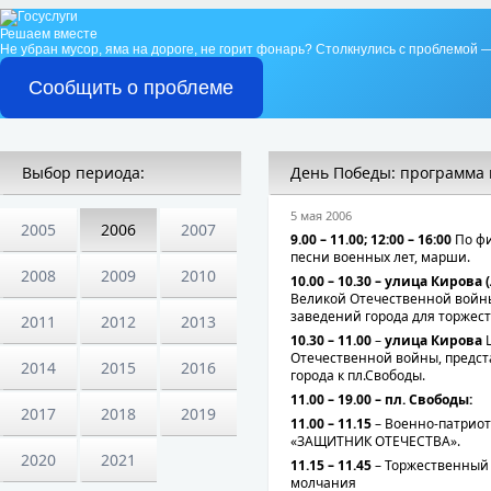
Решаем вместе
Не убран мусор, яма на дороге, не горит фонарь?
Столкнулись с проблемой —
Сообщить о проблеме
Выбор периода:
День Победы: программа
5 мая 2006
2005
2006
2007
9.00 – 11.00; 12:00 – 16:00
По фи
песни военных лет, марши.
2008
2009
2010
10.00 – 10.30 – улица Кирова
Великой Отечественной войны
заведений города для торжес
2011
2012
2013
10.30 – 11.00
–
улица Кирова
Ш
Отечественной войны, предст
2014
2015
2016
города к пл.Свободы.
11.00 – 19.00 – пл. Свободы:
2017
2018
2019
11.00 – 11.15
– Военно-патриот
«ЗАЩИТНИК ОТЕЧЕСТВА».
2020
2021
11.15 – 11.45
– Торжественный 
молчания