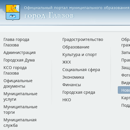
Глава города
Градостроительство
Обр
Глазова
гра
Образование
Администрация
Зап
Культура и спорт
Городская Дума
Пра
ЖКХ
КСО города
Защ
Социальная сфера
Глазова
Фот
Экономика
Официальные
Вид
Финансы
документы
Нов
Городская среда
Муниципальные
Кар
услуги
НКО
Под
Муниципальные
торги
Муниципальная
служба