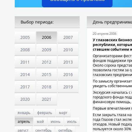
Выбор периода:
День предпринима
20 апреля 2006
2005
2006
2007
У глазовских бизнес
республики, которые
2008
2009
2010
ставшем событием не
Организаторами фести
фондов поддержки пр
2011
2012
2013
Около сорока предста
позволила гостям за 
2014
2015
2016
глазовских предприни
По замыслу организат
увидеть собственным
2017
2018
2019
Экскурсия началась с
городского фонда по
2020
2021
финансовую помощь, а
Первые впечатления го
январь
февраль
март
Если закрыть глаза на
года Глазов стал экс
апрель
май
июнь
июль
отходов. Новый подхо
пользуется около 30%
август
сентябрь
октябрь