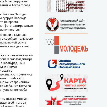
тать большегрузные
аниям. Гости города
 Глазова. За годы
го супруга Надежда
то не просто
ают фотографироваться
 исполняются.
ировали в салонах
я в своей деятельности
 популярной услуга
нный в городе салон,
у же стал незаменимым
хлебопекарню Владимира
л Галабурда, - мы
ус и аромат
аслышан о
признался, что ему уже
екают хлеб в его
чно же, современные
о хлеба. Все гости по
т успеха его хлеба
том отдыха многих
лицы» любят его за
ий воздух. Здесь