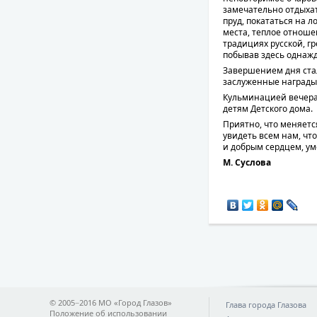
замечательно отдыхат
пруд, покататься на 
места, теплое отноше
традициях русской, гр
побывав здесь однажд
Завершением дня ста
заслуженные награды
Кульминацией вечера 
детям Детского дома.
Приятно, что меняет
увидеть всем нам, чт
и добрым сердцем, ум
М. Суслова
© 2005−2016 МО «Город Глазов»
Глава города Глазова
Положение об использовании