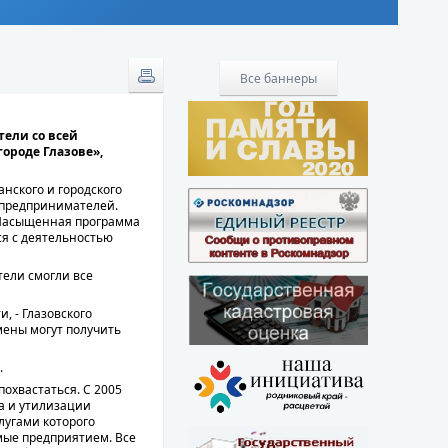
Все баннеры
тели со всей
городе Глазове»,
нского и городского
 предпринимателей.
. Насыщенная программа
ся с деятельностью
тели смогли все
, - Глазовского
ены могут получить
.
похвастаться. С 2005
а и утилизации
лугами которого
мые предприятием. Все