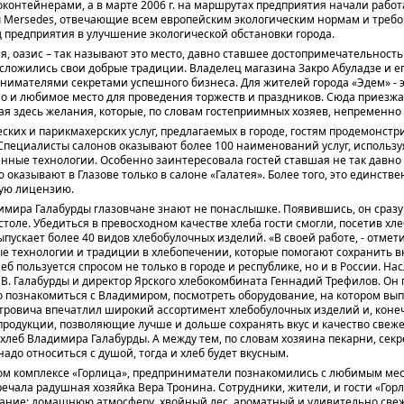
контейнерами, а в марте 2006 г. на маршрутах предприятия начали рабо
 Mersedes, отвечающие всем европейским экологическим нормам и требов
 предприятия в улучшение экологической обстановки города.
 оазис – так называют это место, давно ставшее достопримечательностью
сложились свои добрые традиции. Владелец магазина Закро Абуладзе и е
нимателями секретами успешного бизнеса. Для жителей города «Эдем» - э
но и любимое место для проведения торжеств и праздников. Сюда приезж
я здесь желания, которые, по словам гостеприимных хозяев, непременно
еских и парикмахерских услуг, предлагаемых в городе, гостям продемонстр
 Специалисты салонов оказывают более 100 наименований услуг, использу
нные технологии. Особенно заинтересовала гостей ставшая не так давно
 оказывают в Глазове только в салоне «Галатея». Более того, это единстве
ую лицензию.
имира Галабурды глазовчане знают не понаслышке. Появившись, он сраз
столе. Убедиться в превосходном качестве хлеба гости смогли, посетив 
пускает более 40 видов хлебобулочных изделий. «В своей работе, - отмети
 технологии и традиции в хлебопечении, которые помогают сохранить вк
еб пользуется спросом не только в городе и республике, но и в России. Н
В. Галабурды и директор Ярского хлебокомбината Геннадий Трефилов. Он 
 познакомиться с Владимиром, посмотреть оборудование, на котором вып
етровича впечатлил широкий ассортимент хлебобулочных изделий и, коне
продукции, позволяющие лучше и дольше сохранять вкус и качество свежег
хлеб Владимира Галабурды. А между тем, по словам хозяина пекарни, секре
 надо относиться с душой, тогда и хлеб будет вкусным.
ом комплексе «Горлица», предприниматели познакомились с любимым мес
речала радушная хозяйка Вера Тронина. Сотрудники, жители, и гости «Гор
ание: домашнюю атмосферу, хвойный лес, ароматный и удивительно свеж