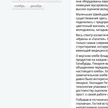
они оборудованы евро
немецкие мусоровозы
ноябрь
декабрь
высоко оценили вклад
Маленькая Швейцария,
существования здесь 
поделились с предпри
цветочный магазин, 
молодожены, загадыва
Весь спектр косметич
«Ирина» и «Галатея».
только самые совреме
стоунтерапии, которую
имеющий медицинск
О вкусном хлебе Влад
продуктом на каждом 
Галабурды. Пекарня вы
объединяем передовые
настоящего хлеба». Хл
замечательном хлебе 
давно было интересно
пекарне. Геннадия П
технологии упаковки 
достоинству оценили 
прост: к своей работе
Побывав в гостиничн
глазовчан. Гостей вст
неповторимое очаров