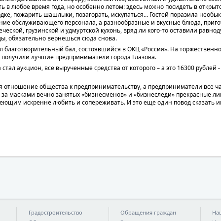
ь в любое время года, но особенно летом: здесь можно посидеть в открыт
лодке, пожарить шашлыки, позагорать, искупаться… Гостей поразила необы
ние обслуживающего персонала, а разнообразные и вкусные блюда, приг
еческой, грузинской и удмуртской кухонь, вряд ли кого-то оставили равно
ы, обязательно вернешься сюда снова.
л благотворительный бал, состоявшийся в ОКЦ «Россия». На торжествен
 получили лучшие предприниматели города Глазова.
стал аукцион, все вырученные средства от которого – а это 16300 рублей
ся отношение общества к предпринимательству, а предприниматели все 
о за масками вечно занятых «бизнесменов» и «бизнеследи» прекрасные л
еющим искренне любить и сопереживать. И это еще один повод сказать и
Градостроительство
Обращения граждан
На