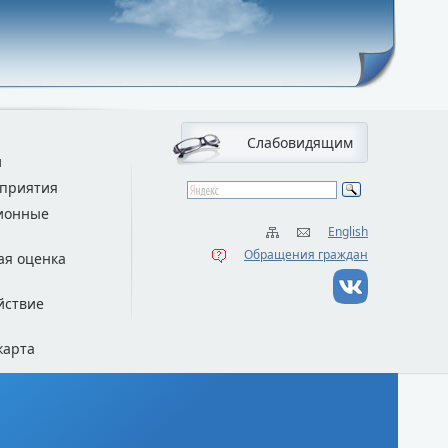
Слабовидящим
и
приятия
ионные
English
Обращения граждан
ая оценка
йствие
карта