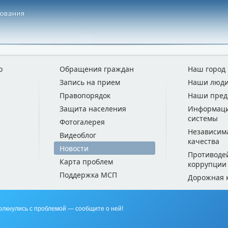
о
Обращения граждан
Наш город
Запись на прием
Наши люд
Правопорядок
Наши пред
Защита населения
Информац
системы
Фотогалерея
Независим
Видеоблог
качества
Новости
Противоде
Карта проблем
коррупции
Поддержка МСП
Дорожная 
олкнулись с проблемой — сообщите о ней!