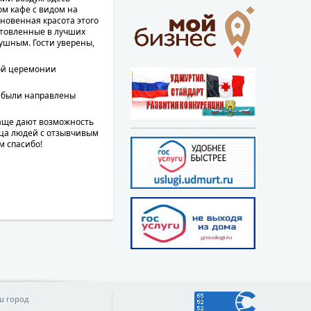
ом кафе с видом на
кновенная красота этого
отовленные в лучших
душным. Гости уверены,
ной церемонии
 - были направлены
чаще дают возможность
ица людей с отзывчивым
м спасибо!
ш город