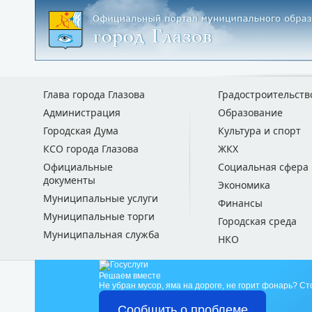
Глава города Глазова
Градостроительств
Администрация
Образование
Городская Дума
Культура и спорт
КСО города Глазова
ЖКХ
Официальные
Социальная сфера
документы
Экономика
Муниципальные услуги
Финансы
Муниципальные торги
Городская среда
Муниципальная служба
НКО
Решаем вместе
Не убран мусор, яма на дороге, не горит фонарь?
Ст
Сообщить о проблеме