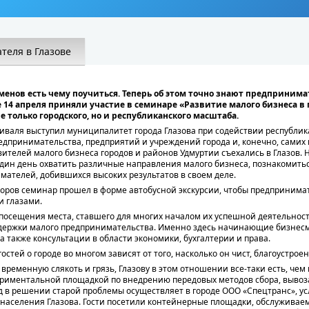
теля в Глазове
менов есть чему поучиться. Теперь об этом точно знают предпринима
 14 апреля приняли участие в семинаре «Развитие малого бизнеса в 
 только городского, но и республиканского масштаба.
валя выступил муниципалитет города Глазова при содействии республика
едпринимательства, предприятий и учреждений города и, конечно, самих
вителей малого бизнеса городов и районов Удмуртии съехались в Глазов
один день охватить различные направления малого бизнеса, познакомить
мателей, добившихся высоких результатов в своем деле.
оров семинар прошел в форме автобусной экскурсии, чтобы предпринима
и глазами.
 посещения места, ставшего для многих началом их успешной деятельности
ддержки малого предпринимательства. Именно здесь начинающие бизнесм
 также консультации в области экономики, бухгалтерии и права.
стей о городе во многом зависят от того, насколько он чист, благоустроен
 временную слякоть и грязь, Глазову в этом отношении все-таки есть, чем 
периментальной площадкой по внедрению передовых методов сбора, вывоз
д в решении старой проблемы осуществляет в городе ООО «Спецтранс», ус
 населения Глазова. Гости посетили контейнерные площадки, обслуживае