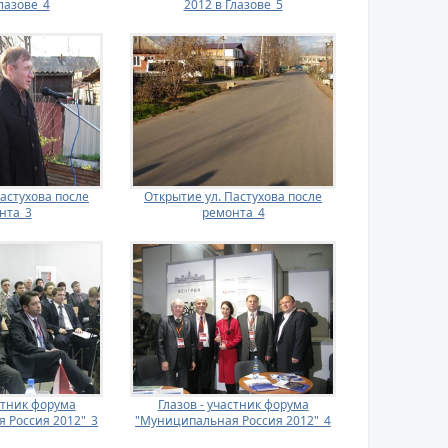
лазове_4
2012 в Глазове_5
астухова после
Открытие ул. Пастухова после
нта_3
ремонта_4
стник форума
Глазов - участник форума
 Россия 2012"_3
"Муниципальная Россия 2012"_4