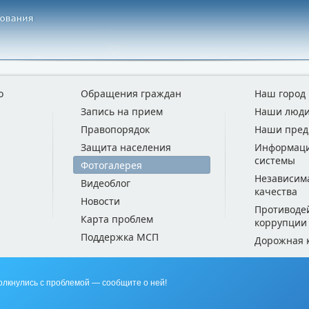
о
Обращения граждан
Наш город
Запись на прием
Наши люд
Правопорядок
Наши пред
Защита населения
Информац
системы
Фотогалерея
Независим
Видеоблог
качества
Новости
Противоде
Карта проблем
коррупции
Поддержка МСП
Дорожная 
олкнулись с проблемой — сообщите о ней!