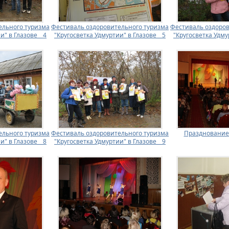
ельного туризма
Фестиваль оздоровительного туризма
Фестиваль оздоров
и" в Глазове _ 4
"Кругосветка Удмуртии" в Глазове _ 5
"Кругосветка Удмур
ельного туризма
Фестиваль оздоровительного туризма
Празднование 
и" в Глазове _ 8
"Кругосветка Удмуртии" в Глазове _ 9