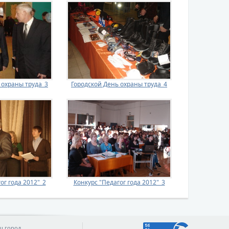
 охраны труда_3
Городской День охраны труда_4
ог года 2012"_2
Конкурс "Педагог года 2012"_3
ш город