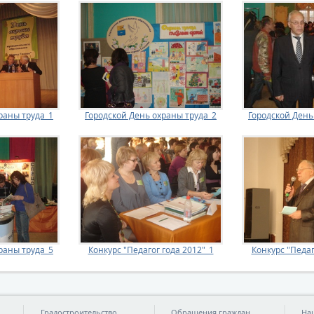
раны труда_1
Городской День охраны труда_2
Городской День
раны труда_5
Конкурс "Педагог года 2012"_1
Конкурс "Педаг
Градостроительство
Обращения граждан
На