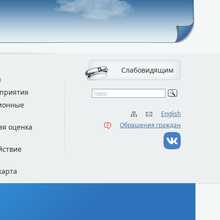
Слабовидящим
и
приятия
ионные
English
Обращения граждан
ая оценка
йствие
карта