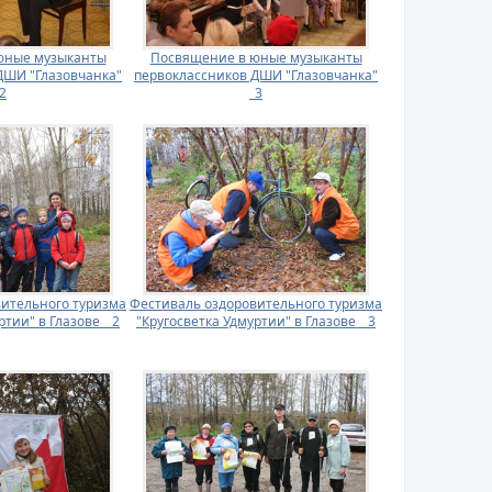
юные музыканты
Посвящение в юные музыканты
ДШИ "Глазовчанка"
первоклассников ДШИ "Глазовчанка"
2
_3
ительного туризма
Фестиваль оздоровительного туризма
тии" в Глазове _ 2
"Кругосветка Удмуртии" в Глазове _ 3