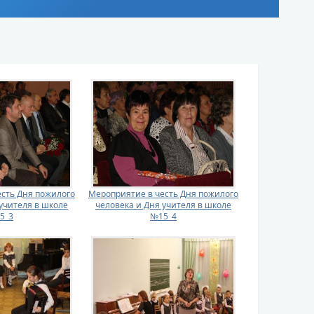
сть Дня пожилого
Мероприятие в честь Дня пожилого
учителя в школе
человека и Дня учителя в школе
5_3
№15_4