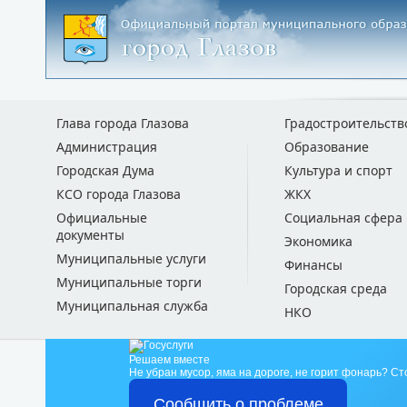
Глава города Глазова
Градостроительств
Администрация
Образование
Городская Дума
Культура и спорт
КСО города Глазова
ЖКХ
Официальные
Социальная сфера
документы
Экономика
Муниципальные услуги
Финансы
Муниципальные торги
Городская среда
Муниципальная служба
НКО
Решаем вместе
Не убран мусор, яма на дороге, не горит фонарь?
Ст
Сообщить о проблеме