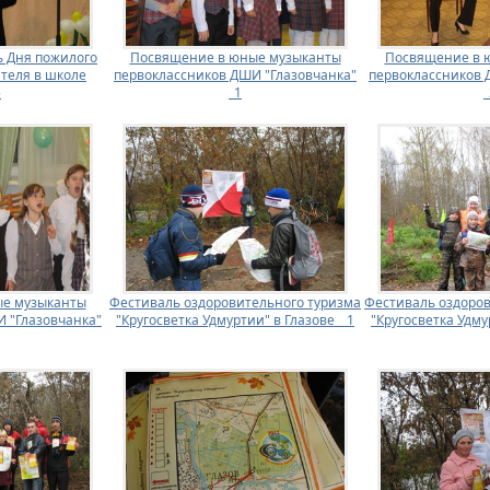
ь Дня пожилого
Посвящение в юные музыканты
Посвящение в 
ителя в школе
первоклассников ДШИ "Глазовчанка"
первоклассников 
5
_1
_
е музыканты
Фестиваль оздоровительного туризма
Фестиваль оздоров
 "Глазовчанка"
"Кругосветка Удмуртии" в Глазове _ 1
"Кругосветка Удмур