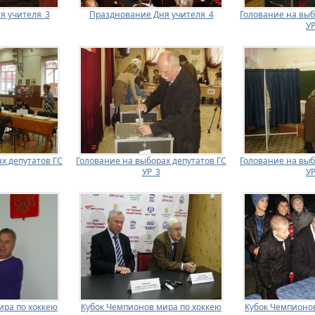
я учителя_3
Празднование Дня учителя_4
Голование на выб
УР
х депутатов ГС
Голование на выборах депутатов ГС
Голование на выб
УР_3
УР
ира по хоккею
Кубок Чемпионов мира по хоккею
Кубок Чемпионов