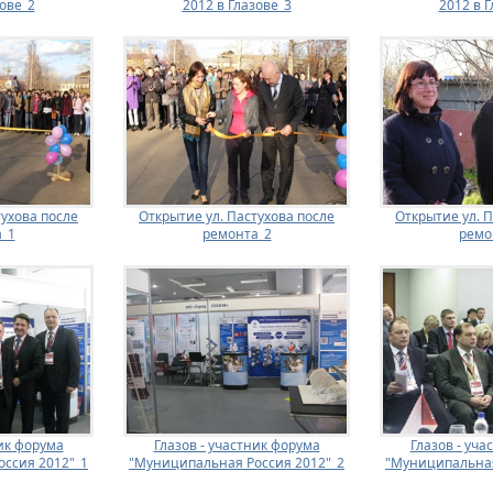
зове_2
2012 в Глазове_3
2012 в Г
тухова после
Открытие ул. Пастухова после
Открытие ул. П
_1
ремонта_2
ремо
ник форума
Глазов - участник форума
Глазов - уча
ссия 2012"_1
"Муниципальная Россия 2012"_2
"Муниципальная