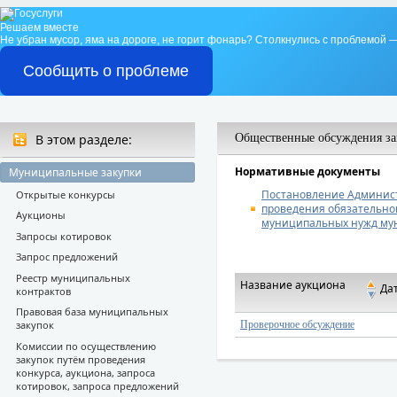
Решаем вместе
Не убран мусор, яма на дороге, не горит фонарь?
Столкнулись с проблемой —
Сообщить о проблеме
В этом разделе:
Общественные обсуждения за
Нормативные документы
Муниципальные закупки
Постановление Администр
Открытые конкурсы
проведения обязательног
Аукционы
муниципальных нужд мун
Запросы котировок
Запрос предложений
Реестр муниципальных
Название аукциона
Да
контрактов
Правовая база муниципальных
Проверочное обсуждение
закупок
Комиссии по осуществлению
закупок путём проведения
конкурса, аукциона, запроса
котировок, запроса предложений