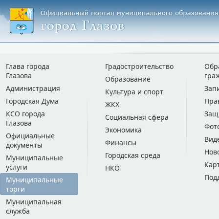
Глава города
Градостроительство
Обр
Глазова
гра
Образование
Администрация
Зап
Культура и спорт
Городская Дума
Пра
ЖКХ
КСО города
Защ
Социальная сфера
Глазова
Фот
Экономика
Официальные
Вид
Финансы
документы
Нов
Городская среда
Муниципальные
Кар
услуги
НКО
Под
Муниципальные
торги
Муниципальная
служба