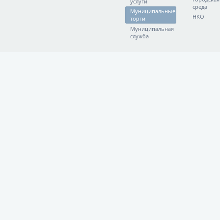
услуги
среда
Муниципальные
НКО
торги
Муниципальная
служба