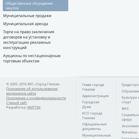
Общественные обсуждения
закупок
Муниципальные продажи
Муниципальная аренда
Торги на право заключения
договоров на установку и
эксплуатацию рекламных
конструкций
Аукционы по нестационарным
торговым объектам
© 2005−2016 МО «Город Глазов»
Глава города
Градостро
Положение об использовании
Глазова
Образова
материалов сайта
Администрация
Культура 
Положение о конфиденциальности
Городская
спорт
Старый сайт
Дума
Разработка:
МИТТЕК
ЖКХ
КСО города
Социальн
Глазова
сфера
Официальные
Экономик
документы
Финансы
Муниципальные
Городская