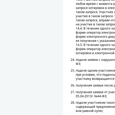
любое время с момента 
запросе котировок в эле
таком запросе. Участник 
участие в таком запросе.
таком запросе, вправе о
на участие в таком запр
14.4. В течение одного ч
форме оператор электро
форме электронного доку
ее получение с указани
14.5. В течение одного ч
форме оператор электрон
котировок в электронной
подачи заявки с нарушен
ФЗ;
подачи одним участником
при условии, что поданн
участнику возвращаются в
получения заявки после 
получения заявки от уча
05.04.2013г. №44-ФЗ;
подачи участником таког
содержащей предложение
или равной нулю;