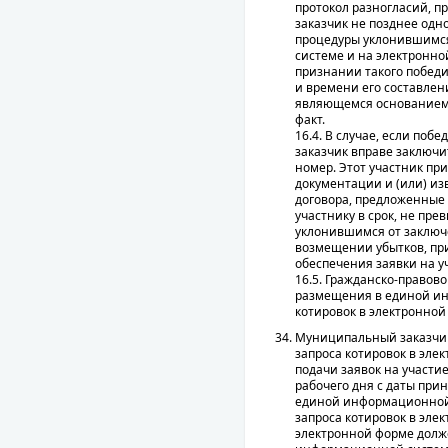
протокол разногласий, пр
заказчик не позднее одн
процедуры уклонившимся
системе и на электронн
признании такого побед
и времени его составлен
являющемся основанием 
факт.
16.4. В случае, если по
заказчик вправе заключи
номер. Этот участник пр
документации и (или) из
договора, предложенные 
участнику в срок, не пр
уклонившимся от заключе
возмещении убытков, пр
обеспечения заявки на у
16.5. Гражданско-правов
размещения в единой ин
котировок в электронной
Муниципальный заказчик
запроса котировок в эле
подачи заявок на участие
рабочего дня с даты пр
единой информационной 
запроса котировок в элек
электронной форме долже