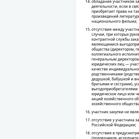
обладание участником з
деятельности, если в св
приобретает права на та
произведений литературы
национального фильма;
отсутствие между участн
случаи, при которых рук
контрактной службы зака
являющимися выгодопри
общества (директором, 
коллегиального исполнит
генеральным директором
юридических лиц — участ
качестве индивидуально
родственниками (родств
дедушкой, бабушкой и в
братьями и сестрами), 
выгодоприобретателями 
юридическое лицо или ч
акций хозяйственного о
хозяйственного общества
участник закупки не явл
отсутствие у участника 
Российской Федерации;
отсутствие в предусмотр
(подрядчиков, исполните