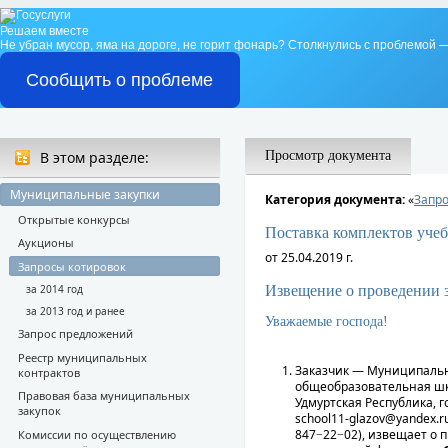
Решаем вместе
Не убран мусор, яма на дороге, не горит фонарь?
Столкнулись с проблемой —
Сообщить о проблеме
В этом разделе:
Просмотр документа
Муниципальные закупки
Категория документа:
«
Запро
Открытые конкурсы
Поставка комплектов уч
Аукционы
от 25.04.2019 г.
Запросы котировок
Извещение о проведении з
за 2014 год
за 2013 год и ранее
Уважаемые господа!
Запрос предложений
Реестр муниципальных
Заказчик — Муниципаль
контрактов
общеобразовательная шк
Правовая база муниципальных
Удмуртская Республика, го
закупок
school11-glazov@yandex.r
847−22−02), извещает о 
Комиссии по осуществлению