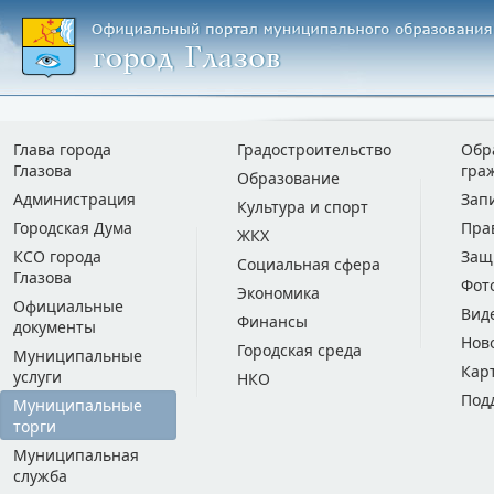
Глава города
Градостроительство
Обр
Глазова
гра
Образование
Администрация
Зап
Культура и спорт
Городская Дума
Пра
ЖКХ
КСО города
Защ
Социальная сфера
Глазова
Фот
Экономика
Официальные
Вид
Финансы
документы
Нов
Городская среда
Муниципальные
Кар
услуги
НКО
Под
Муниципальные
торги
Муниципальная
служба