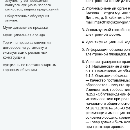
закупок путём проведения
электронной форме
для 
конкурса, аукциона, запроса
Уполномоченный орган на
котировок, запроса предложений
Глазова — отдел муниципа
Общественные обсуждения
Динамо, д. 6, кабинеты № 
закупок
mail: mzac01@glazov-gov.r
Муниципальные продажи
Используемый способ опр
электронной форме.
Муниципальная аренда
Идентификационный код 
Торги на право заключения
договоров на установку и
Информация об электрон
эксплуатацию рекламных
электронной площадки, в
конструкций
Условия гражданско-прав
Аукционы по нестационарным
6.1. Наименование и опи
торговым объектам
6.1.1. Наименование объ
6.1.2. Описание объекта:
— Качество поставляемы
образовательному станда
Извещению), требованиям
№253 «Об утверждении ф
использованию при реал
начального общего, осн
от 28.12.2018 № 345 «О 
реализации имеющих гос
основного общего, средн
— Товар должен быть нов
при транспортировке.