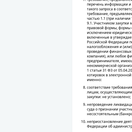
перечень информации и 
такого запроса в соответс
требование, предъявляем
частью 1.1 (при наличии 
9.1. Участником закупки
правовой формы, формы с
исключением юридическог
включенные в утверждаем
Российской Федерации п
налогообложения и (или
проведении финансовых 
компания), или любое фи
предпринимателя, имеющ
некоммерческой организа
1 статьи 31 ФЗ от 05.04.
котировок в электронной 
именно:
соответствие требования
лицам, осуществляющим п
закупки: не установлено;
непроведение ликвидаци
суда о признании участ
несостоятельным (банкро
неприостановление деяте
Федерации об администра