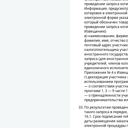
проведении запроса коти
Информация, предусмотре
котировок в электронной
электронной форме указан
который обозначен товар
проведении запроса кот
Извещению)
в) наименование, фирмен
фамилия, имя, отчество 
почтовый адрес участник
налогоплательщика участ
иностранного государст
запроса (для иностранн
учредителей, членов кол
единоличного исполните
Приложение № 4 к Извещ
г) декларация участника 
использованием програм
— о соответствии участн
пунктами 1, 3 — 9 части 1
— о принадлежности учас
предпринимательства и
По результатам проведен
такого запроса в порядке
16.1. Срок подписания по
даты размещения заказч
электронной процедуры 