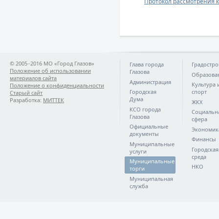
Протокол рассмотрения к
© 2005−2016 МО «Город Глазов»
Глава города
Градостро
Положение об использовании
Глазова
Образова
материалов сайта
Администрация
Культура 
Положение о конфиденциальности
Городская
спорт
Старый сайт
Дума
Разработка:
МИТТЕК
ЖКХ
КСО города
Социальн
Глазова
сфера
Официальные
Экономик
документы
Финансы
Муниципальные
Городская
услуги
среда
Муниципальные
НКО
торги
Муниципальная
служба