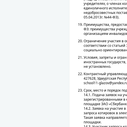
учредителях, о членах к
единоличного исполнител
недобросовестных постав
05.04.2013г. №44-ФЗ).
Преимущества, предоставл
ФЗ: преимущества учреж
организациям инвалидов 
Ограничение участия в о
соответствии со статьей 
социально ориентирован
Условия, запреты и огра
иностранных государств,
не установлено.
Контрактный управляющи
427628, Удмуртская Респуб
school11-glazov@yandex.ru
Срок, место и порядок по
14.1. Подача заявок на у
зарегистрированными в 
площадке ЗАО «Сбербанк
14.2. Заявка на участие 
запроса котировок в элек
Такая заявка направляет
площадки.
14.3. Участник запроса к