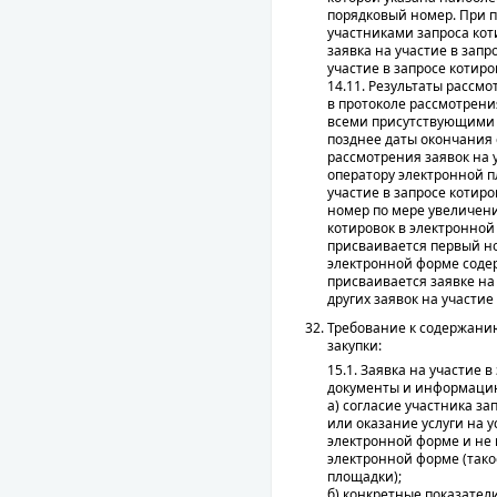
порядковый номер. При п
участниками запроса кот
заявка на участие в запр
участие в запросе котиро
14.11. Результаты рассм
в протоколе рассмотрени
всеми присутствующими ч
позднее даты окончания 
рассмотрения заявок на 
оператору электронной п
участие в запросе котир
номер по мере увеличени
котировок в электронной
присваивается первый ном
электронной форме соде
присваивается заявке на
других заявок на участие
Требование к содержанию
закупки:
15.1. Заявка на участие
документы и информаци
а) согласие участника з
или оказание услуги на 
электронной форме и не
электронной форме (тако
площадки);
б) конкретные показате