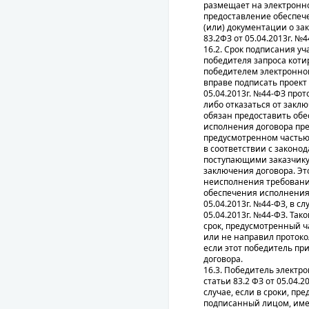
размещает на электронн
предоставление обеспеч
(или) документации о за
83.2ФЗ от 05.04.2013г. №4
16.2. Срок подписания у
победителя запроса коти
победителем электронной 
вправе подписать проект
05.04.2013г. №44-ФЗ про
либо отказаться от закл
обязан предоставить обе
исполнения договора пре
предусмотренном частью 2
в соответствии с законо
поступающими заказчику
заключения договора. Эт
неисполнения требований 
обеспечения исполнения 
05.04.2013г. №44-ФЗ, в с
05.04.2013г. №44-ФЗ. Так
срок, предусмотренный ча
или не направил протоко
если этот победитель пр
договора.
16.3. Победитель электр
статьи 83.2 ФЗ от 05.04
случае, если в сроки, пр
подписанный лицом, име