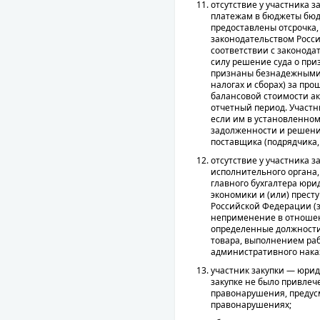
отсутствие у участника 
платежам в бюджеты бюд
предоставлены отсрочка,
законодательством Росси
соответствии с законода
силу решение суда о при
признаны безнадежными 
налогах и сборах) за пр
балансовой стоимости ак
отчетный период. Участн
если им в установленном
задолженности и решение
поставщика (подрядчика,
отсутствие у участника 
исполнительного органа
главного бухгалтера юри
экономики и (или) престу
Российской Федерации (з
неприменение в отношен
определенные должности
товара, выполнением раб
административного нака
участник закупки — юриди
закупке не было привле
правонарушения, предус
правонарушениях;