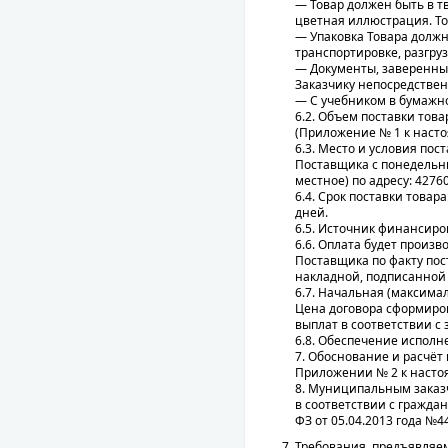
— Товар должен быть в т
цветная иллюстрация. Т
— Упаковка Товара должн
транспортировке, разгруз
— Документы, заверенны
Заказчику непосредствен
— С учебником в бумажно
6.2. Объем поставки това
(Приложение № 1 к наст
6.3. Место и условия пос
Поставщика с понедельник
местное) по адресу: 427600
6.4. Срок поставки товар
дней.
6.5. Источник финансиро
6.6. Оплата будет произ
Поставщика по факту пос
накладной, подписанной 
6.7. Начальная (максима
Цена договора сформиров
выплат в соответствии с
6.8. Обеспечение исполн
7. Обоснование и расчё
Приложении № 2 к наст
8. Муниципальным заказч
в соответствии с гражда
ФЗ от 05.04.2013 года №4
Требования, предъявляе