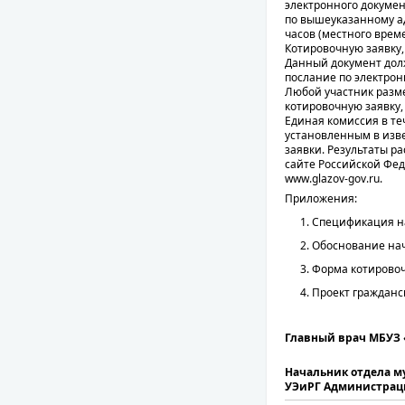
электронного докуме
по вышеуказанному ад
часов (местного време
Котировочную заявку,
Данный документ долж
послание по электрон
Любой участник разме
котировочную заявку,
Единая комиссия в те
установленным в изве
заявки. Результаты 
сайте Российской Фе
www.glazov-gov.ru.
Приложения:
Спецификация на
Обоснование нач
Форма котировоч
Проект гражданс
Главный врач МБУЗ «
Начальник отдела м
УЭиРГ Администрации