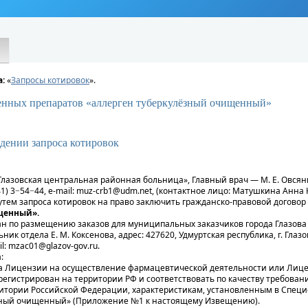
:
«
Запросы котировок
».
енных препаратов «аллерген туберкулёзный очищенный»
дении запроса котировок
азовская центральная районная больница», Главный врач — М. Е. Овсяннико
41) 3−54−44, e-mail: muz-crb1@udm.net, (контактное лицо: Матушкина Анна 
тем запроса котировок на право заключить гражданско-правовой договор
щенный».
н по размещению заказов для муниципальных заказчиков города Глазова
ник отдела Е. М. Коксенова, адрес: 427620, Удмуртская республика, г. Глазов
il: mzac01@glazov-gov.ru.
:
а Лицензии на осуществление фармацевтической деятельности или Лицен
регистрирован на территории РФ и соответствовать по качеству требова
итории Российской Федерации, характеристикам, установленным в Специ
зный очищенный» (Приложение №1 к настоящему Извещению).