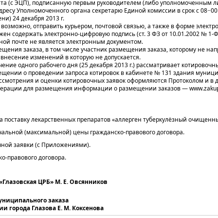
нта (с ЭЦП), подписанную первым руководителем (либо уполномоченным л
ресу Уполномоченного органа секретарю Единой комиссии в срок с 08−00 ч
ни) 24 декабря 2013 г.
 возможно, отправить курьером, почтовой связью, а также в форме электро
ен содержать электронно-цифровую подпись (ст. 3 ФЗ от 10.01.2002 № 1-
ной почте не является электронным документом.
щения заказа, в том числе участник размещения заказа, которому не напр
 внесение изменений в которую не допускается.
чение одного рабочего дня (25 декабря 2013 г.) рассматривает котировочн
щении о проведении запроса котировок в кабинете № 131 здания муници
рассмотрения и оценки котировочных заявок оформляются Протоколом и в
дерации для размещения информации о размещении заказов — www.zakupk
 поставку лекарственных препаратов «аллерген туберкулёзный очищенн
альной (максимальной) цены гражданско-правового договора.
ной заявки (с Приложениями).
ко-правового договора.
Глазовская ЦРБ» М. Е. Овсянников
униципального заказа
 города Глазова Е. М. Коксенова