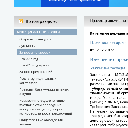
В этом разделе:
Просмотр документа
Муниципальные закупки
Категория документа
Открытые конкурсы
Поставка лекарств
Аукционы
от 17.12.2013г.
Запросы котировок
Извещение о прове
за 2014 год
за 2013 год и ранее
Уважаемые господа!
Запрос предложений
Заказчиком — МБУЗ «Гл
Реестр муниципальных
телефон/факс: 8 (341 
контрактов
размещении заказа пу
туберкулёзный очи
Правовая база муниципальных
Уполномоченный орга
закупок
города Глазова, началь
Комиссии по осуществлению
(341 41) 2−96−67, e-ma
закупок путём проведения
Требования Заказчика
конкурса, аукциона, запроса
Наличие у поставщик
котировок, запроса предложений
Товар должен быть за
Общественные обсуждения
действующей на терр
закупок
«аллерген туберкулё