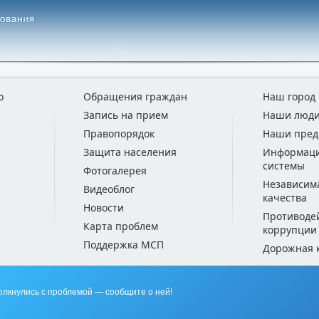
о
Обращения граждан
Наш город
Запись на прием
Наши люд
Правопорядок
Наши пред
Защита населения
Информац
системы
Фотогалерея
Независим
Видеоблог
качества
Новости
Противоде
Карта проблем
коррупции
Поддержка МСП
Дорожная 
олкнулись с проблемой — сообщите о ней!