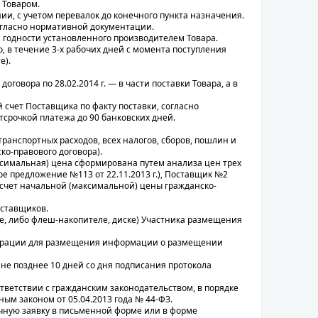
 Товаром.
ии, с учетом перевалок до конечного пункта назначения.
огласно нормативной документации.
а годности установленного производителем Товара.
, в течение 3-х рабочих дней с момента поступления
е).
говора по 28.02.2014 г. — в части поставки Товара, а в
счет Поставщика по факту поставки, согласно
рочкой платежа до 90 банковских дней.
транспортных расходов, всех налогов, сборов, пошлин и
ко-правового договора).
симальная) цена сформирована путем анализа цен трех
 предложение №113 от 22.11.2013 г.), Поставщик №2
 Расчет начальной (максимальной) цены гражданско-
оставщиков.
е, либо флеш-накопителе, диске) Участника размещения
ерации для размещения информации о размещении
не позднее 10 дней со дня подписания протокола
тветствии с гражданским законодательством, в порядке
ым законом от 05.04.2013 года № 44-ФЗ.
очную заявку в письменной форме или в форме