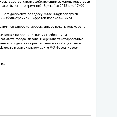
ицом в соответствии с действующим законодательством)
асов (местного времени) 18 декабря 2013 г. до 17−00
нного документа по адресу: mzac01@glazov-gov.ru.
ФЗ «Об электронной цифровой подписи»). Иное
авлялся запрос котировок, вправе подать только одну
ые заявки на соответствие их требованиям,
палитета города Глазова, и оценивает котировочные
 день его подписания размещаются на официальном
i.gov.ru и официальном сайте МО «Город Глазов» —
ый».