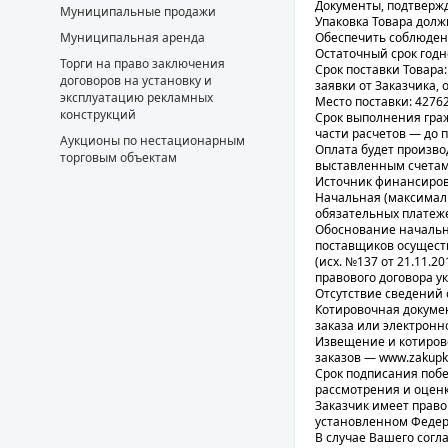
Документы, подтвержд
Муниципальные продажи
Упаковка Товара долж
Обеспечить соблюден
Муниципальная аренда
Остаточный срок годн
Торги на право заключения
Срок поставки Товара
договоров на установку и
заявки от Заказчика, 
эксплуатацию рекламных
Место поставки: 427620
конструкций
Срок выполнения гражд
части расчетов — до 
Аукционы по нестационарным
Оплата будет произво
торговым объектам
выставленным счетам
Источник финансиров
Начальная (максималь
обязательных платеже
Обоснование начальн
поставщиков осуществ
(исх. №137 от 21.11.2
правового договора 
Отсутствие сведений 
Котировочная докумен
заказа или электронн
Извещение и котиров
заказов — www.zakupki
Срок подписания побе
рассмотрения и оценк
Заказчик имеет право
установленном Федера
В случае Вашего согл