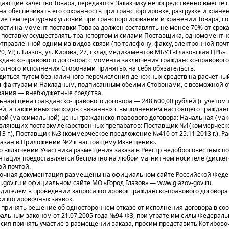
ающие качество Товара, передаются Заказчику непосредственно вместе с
на обеспечивать его сохранность при транспортировке, разгрузке и хранен
ие температурных условий при транспортировании и хранении Товара, с
ости на момент поставки Товара должен составлять не менее 70% от срок
: поставку осуществлять транспортом и силами Поставщика, одномоментно
отправленной одним из видов связи (по телефону, факсу, электронной почт
, УР, г. Глазов, ул. Кирова, 27, склад медикаментов МБУЗ «Глазовская ЦРБ».
анско-правового договора: с момента заключения гражданско-правового до
полного исполнения Сторонами принятых на себя обязательств.
диться путем безналичного перечисления денежных средств на расчетный 
-фактурам и Накладным, подписанным обеими Сторонами, с возможной отс
ания — внебюджетные средства.
ная) цена гражданско-правового договора — 248 600,00 рублей (с учетом 
й, а также иных расходов связанных с выполнением настоящего гражданс
ой (максимальной) цены гражданско-правового договора: Начальная (мак
ляющих поставку лекарственных препаратов: Поставщик №1(коммерческое
013 г.), Поставщик №3 (коммерческое предложение №410 от 25.11.2013 г.).
указан в Приложении №2 к настоящему Извещению.
о включении Участника размещения заказа в Реестр недобросовестных п
тация предоставляется бесплатно на любом магнитном носителе (дискет
ой почтой.
очная документация размещены на официальном сайте Российской Фед
.gov.ru и официальном сайте МО «Город Глазов» — www.glazov-gov.ru.
дителем в проведении запроса котировок гражданско-правового договора 
и котировочных заявок.
 принять решение об одностороннем отказе от исполнения договора в соо
льным законом от 21.07.2005 года №94-ФЗ, при утрате им силы Федеральн
асия принять участие в размещении заказа, просим представить Котиров