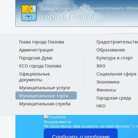
Глава города Глазова
Градостроительств
Администрация
Образование
Городская Дума
Культура и спорт
КСО города Глазова
ЖКХ
Официальные
Социальная сфера
документы
Экономика
Муниципальные услуги
Финансы
Муниципальные торги
Городская среда
Муниципальная служба
НКО
Решаем вместе
Не убран мусор, яма на дороге, не горит фонарь?
Ст
Сообщить о проблеме