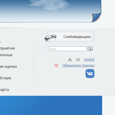
Слабовидящим
и
приятия
ионные
English
Обращения граждан
ая оценка
йствие
карта