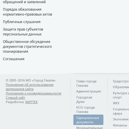
обращений и заявлений
Порядок обжалования
нормативно-правовых актов
Публичные слушания
Защита прав субъектов
персональных данных
Общественное обсуждение
документов стратегического
планирования
Соглашения
© 2005−2016 МО «Город Глазов»
Глава города
Градостро
Положение об использовании
Глазова
Образова
материалов сайта
Администрация
Культура 
Положение о конфиденциальности
Городская
спорт
Старый сайт
Дума
Разработка:
МИТТЕК
ЖКХ
КСО города
Социальн
Глазова
сфера
Официальные
Экономик
документы
Финансы
Муниципальные