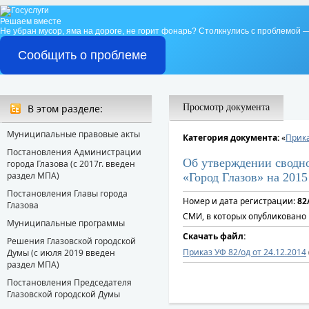
Решаем вместе
Не убран мусор, яма на дороге, не горит фонарь?
Столкнулись с проблемой —
Сообщить о проблеме
В этом разделе:
Просмотр документа
Муниципальные правовые акты
Категория документа:
«
Прик
Постановления Администрации
Об утверждении сводн
города Глазова (с 2017г. введен
раздел МПА)
«Город Глазов» на 2015
Постановления Главы города
Номер и дата регистрации:
82
Глазова
СМИ, в которых опубликовано 
Муниципальные программы
Скачать файл:
Решения Глазовской городской
Приказ УФ 82/од от 24.12.2014
Думы (с июля 2019 введен
раздел МПА)
Постановления Председателя
Глазовской городской Думы