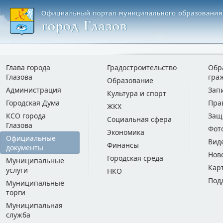
Глава города
Градостроительство
Обр
Глазова
гра
Образование
Администрация
Зап
Культура и спорт
Городская Дума
Пра
ЖКХ
КСО города
Защ
Социальная сфера
Глазова
Фот
Экономика
Официальные
Вид
Финансы
документы
Нов
Городская среда
Муниципальные
Кар
услуги
НКО
Под
Муниципальные
торги
Муниципальная
служба