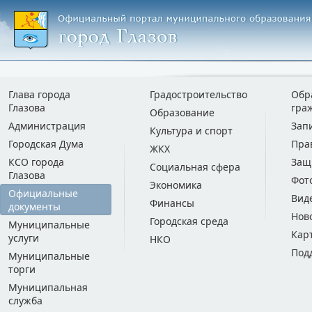
Глава города
Градостроительство
Обр
Глазова
гра
Образование
Администрация
Зап
Культура и спорт
Городская Дума
Пра
ЖКХ
КСО города
Защ
Социальная сфера
Глазова
Фот
Экономика
Официальные
Вид
Финансы
документы
Нов
Городская среда
Муниципальные
Кар
услуги
НКО
Под
Муниципальные
торги
Муниципальная
служба