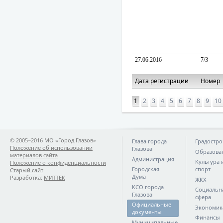
27.06.2016
7/3
Дата регистрации
Номер
1
2
3
4
5
6
7
8
9
10
© 2005−2016 МО «Город Глазов»
Глава города
Градостро
Положение об использовании
Глазова
Образова
материалов сайта
Администрация
Культура 
Положение о конфиденциальности
Городская
спорт
Старый сайт
Дума
Разработка:
МИТТЕК
ЖКХ
КСО города
Социальн
Глазова
сфера
Официальные
Экономик
документы
Финансы
Муниципальные