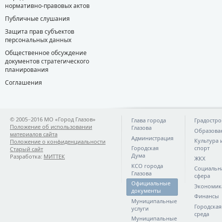
нормативно-правовых актов
Публичные слушания
Защита прав субъектов
персональных данных
Общественное обсуждение
документов стратегического
планирования
Соглашения
© 2005−2016 МО «Город Глазов»
Глава города
Градостро
Положение об использовании
Глазова
Образова
материалов сайта
Администрация
Культура 
Положение о конфиденциальности
Городская
спорт
Старый сайт
Дума
Разработка:
МИТТЕК
ЖКХ
КСО города
Социальн
Глазова
сфера
Официальные
Экономик
документы
Финансы
Муниципальные
Городская
услуги
среда
Муниципальные