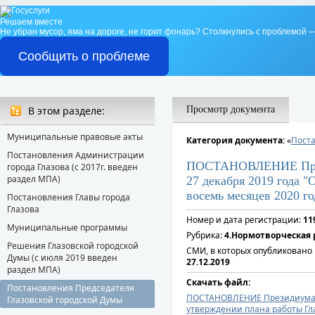
Решаем вместе
Не убран мусор, яма на дороге, не горит фонарь?
Столкнулись с проблемой —
Сообщить о проблеме
В этом разделе:
Просмотр документа
Муниципальные правовые акты
Категория документа:
«
Поста
Постановления Администрации
ПОСТАНОВЛЕНИЕ Прези
города Глазова (с 2017г. введен
раздел МПА)
27 декабря 2019 года 
восемь месяцев 2020 го
Постановления Главы города
Глазова
Номер и дата регистрации:
11
Муниципальные программы
Рубрика:
4.Нормотворческая 
Решения Глазовской городской
СМИ, в которых опубликовано
Думы (с июля 2019 введен
27.12.2019
раздел МПА)
Скачать файл:
Постановления Председателя
ПОСТАНОВЛЕНИЕ Президиума Гл
Глазовской городской Думы
утверждении плана работы Гла