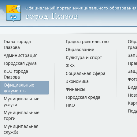
Глава города
Градостроительство
Обр
Глазова
гра
Образование
Администрация
Зап
Культура и спорт
Городская Дума
Пра
ЖКХ
КСО города
Защ
Социальная сфера
Глазова
Фот
Экономика
Официальные
Вид
Финансы
документы
Нов
Городская среда
Муниципальные
Кар
услуги
НКО
Под
Муниципальные
торги
Муниципальная
служба