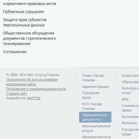
нормативно-правовых актов
Публичные слушания
Защита прав субъектов
персональных данных
Общественное обсуждение
документов стратегического
планирования
Соглашения
© 2005−2016 МО «Город Глазов»
Глава города
Градостро
Положение об использовании
Глазова
Образова
материалов сайта
Администрация
Культура 
Положение о конфиденциальности
Городская
спорт
Старый сайт
Дума
Разработка:
МИТТЕК
ЖКХ
КСО города
Социальн
Глазова
сфера
Официальные
Экономик
документы
Финансы
Муниципальные
Городская
услуги
среда
Муниципальные