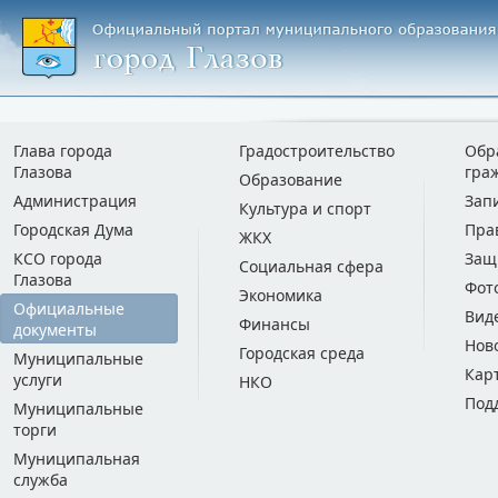
Глава города
Градостроительство
Обр
Глазова
гра
Образование
Администрация
Зап
Культура и спорт
Городская Дума
Пра
ЖКХ
КСО города
Защ
Социальная сфера
Глазова
Фот
Экономика
Официальные
Вид
Финансы
документы
Нов
Городская среда
Муниципальные
Кар
услуги
НКО
Под
Муниципальные
торги
Муниципальная
служба