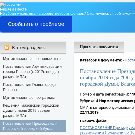
Решаем вместе
Не убран мусор, яма на дороге, не горит фонарь?
Столкнулись с проблемой —
Сообщить о проблеме
В этом разделе:
Просмотр документа
Муниципальные правовые акты
Категория документа:
«
Поста
Постановления Администрации
Постановление Президи
города Глазова (с 2017г. введен
раздел МПА)
ноября 2019 года "Об 
городской Думы, Благо
Постановления Главы города
Глазова
Номер и дата регистрации:
11
Муниципальные программы
Рубрика:
4.Нормотворческая 
Решения Глазовской городской
СМИ, в которых опубликовано
Думы (с июля 2019 введен
22.11.2019
раздел МПА)
Скачать файл:
Постановления Председателя
ПОСТАНОВЛЕНИЕ Президиума Гл
Глазовской городской Думы
утверждении Положения о Поч