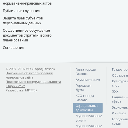
нормативно-правовых актов
Публичные слушания
Защита прав субъектов
персональных данных
Общественное обсуждение
документов стратегического
планирования
Соглашения
© 2005−2016 МО «Город Глазов»
Глава города
Градостро
Положение об использовании
Глазова
Образова
материалов сайта
Администрация
Культура 
Положение о конфиденциальности
Городская
спорт
Старый сайт
Дума
Разработка:
МИТТЕК
ЖКХ
КСО города
Социальн
Глазова
сфера
Официальные
Экономик
документы
Финансы
Муниципальные
Городская
услуги
среда
Муниципальные