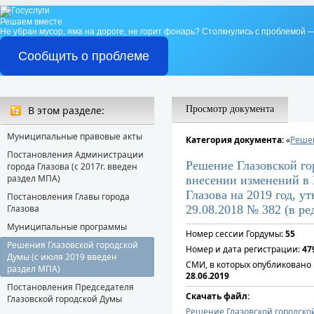
Решаем вместе
Не убран мусор, яма на дороге, не горит фонарь?
Столкнулись с проблемой —
Сообщить о проблеме
В этом разделе:
Просмотр документа
Муниципальные правовые акты
Категория документа:
«
Решен
Постановления Администрации
Решение Глазовской го
города Глазова (с 2017г. введен
раздел МПА)
внесении изменений в
Глазова на 2019 год, 
Постановления Главы города
Глазова
29.08.2018 № 382 (в ре
Муниципальные программы
Номер сессии Гордумы:
55
Решения Глазовской городской
Номер и дата регистрации:
47
Думы (с июля 2019 введен
СМИ, в которых опубликовано
раздел МПА)
28.06.2019
Постановления Председателя
Скачать файл:
Глазовской городской Думы
Решение Глазовской городско