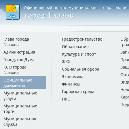
Глава города
Градостроительство
Обр
Глазова
гра
Образование
Администрация
Зап
Культура и спорт
Городская Дума
Пра
ЖКХ
КСО города
Защ
Социальная сфера
Глазова
Фот
Экономика
Официальные
Вид
Финансы
документы
Нов
Городская среда
Муниципальные
Кар
услуги
НКО
Под
Муниципальные
торги
Муниципальная
служба