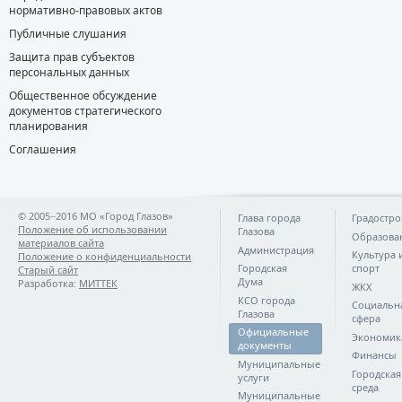
нормативно-правовых актов
Публичные слушания
Защита прав субъектов
персональных данных
Общественное обсуждение
документов стратегического
планирования
Соглашения
© 2005−2016 МО «Город Глазов»
Глава города
Градостро
Положение об использовании
Глазова
Образова
материалов сайта
Администрация
Культура 
Положение о конфиденциальности
Городская
спорт
Старый сайт
Дума
Разработка:
МИТТЕК
ЖКХ
КСО города
Социальн
Глазова
сфера
Официальные
Экономик
документы
Финансы
Муниципальные
Городская
услуги
среда
Муниципальные