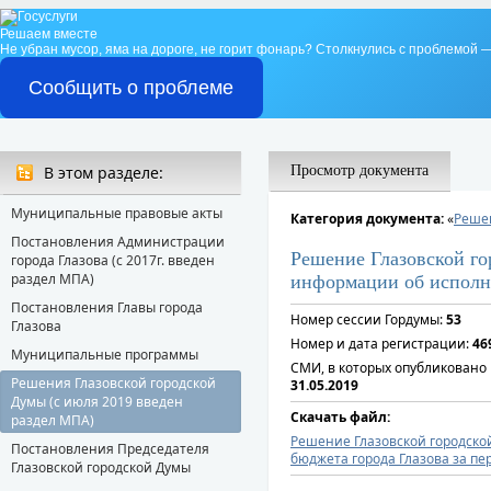
Решаем вместе
Не убран мусор, яма на дороге, не горит фонарь?
Столкнулись с проблемой —
Сообщить о проблеме
В этом разделе:
Просмотр документа
Муниципальные правовые акты
Категория документа:
«
Решен
Постановления Администрации
Решение Глазовской го
города Глазова (с 2017г. введен
раздел МПА)
информации об исполне
Постановления Главы города
Номер сессии Гордумы:
53
Глазова
Номер и дата регистрации:
46
Муниципальные программы
СМИ, в которых опубликовано
Решения Глазовской городской
31.05.2019
Думы (с июля 2019 введен
Скачать файл:
раздел МПА)
Решение Глазовской городско
Постановления Председателя
бюджета города Глазова за пе
Глазовской городской Думы