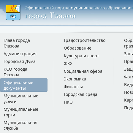
Глава города
Градостроительство
Обр
Глазова
гра
Образование
Администрация
Зап
Культура и спорт
Городская Дума
Пра
ЖКХ
КСО города
Защ
Социальная сфера
Глазова
Фот
Экономика
Официальные
Вид
Финансы
документы
Нов
Городская среда
Муниципальные
Кар
услуги
НКО
Под
Муниципальные
торги
Муниципальная
служба