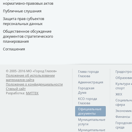
нормативно-правовых актов
Публичные слушания
Защита прав субъектов
персональных данных
Общественное обсуждение
документов стратегического
планирования
Соглашения
© 2005−2016 МО «Город Глазов»
Глава города
Градостро
Положение об использовании
Глазова
Образова
материалов сайта
Администрация
Культура 
Положение о конфиденциальности
Городская
спорт
Старый сайт
Дума
Разработка:
МИТТЕК
ЖКХ
КСО города
Социальн
Глазова
сфера
Официальные
Экономик
документы
Финансы
Муниципальные
Городская
услуги
среда
Муниципальные