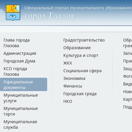
Глава города
Градостроительство
Обр
Глазова
гра
Образование
Администрация
Зап
Культура и спорт
Городская Дума
Пра
ЖКХ
КСО города
Защ
Социальная сфера
Глазова
Фот
Экономика
Официальные
Вид
Финансы
документы
Нов
Городская среда
Муниципальные
Кар
услуги
НКО
Под
Муниципальные
торги
Муниципальная
служба