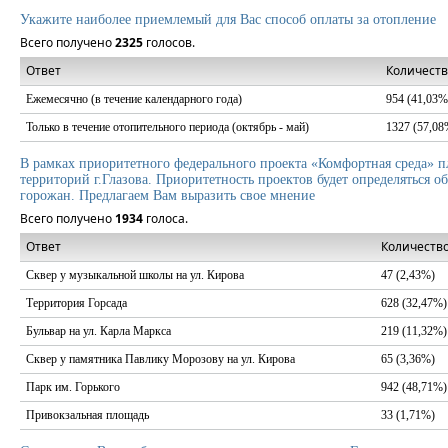
Укажите наиболее приемлемый для Вас способ оплаты за отопление
Всего получено
2325
голосов.
Ответ
Количеств
Ежемесячно (в течение календарного года)
954 (41,03%
Только в течение отопительного периода (октябрь - май)
1327 (57,08
В рамках приоритетного федерального проекта «Комфортная среда» п
территорий г.Глазова. Приоритетность проектов будет определяться 
горожан. Предлагаем Вам выразить свое мнение
Всего получено
1934
голоса.
Ответ
Количество
Сквер у музыкальной школы на ул. Кирова
47 (2,43%)
Территория Горсада
628 (32,47%)
Бульвар на ул. Карла Марксa
219 (11,32%)
Сквер у памятника Павлику Морозову на ул. Кирова
65 (3,36%)
Парк им. Горького
942 (48,71%)
Привокзальная площадь
33 (1,71%)