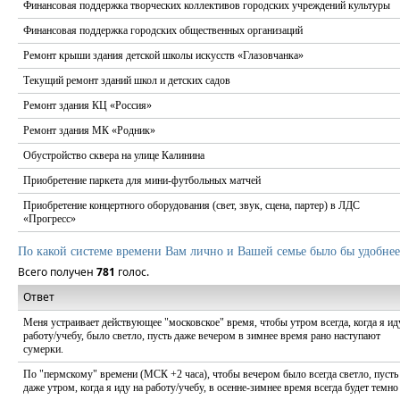
Финансовая поддержка творческих коллективов городских учреждений культуры
Финансовая поддержка городских общественных организаций
Ремонт крыши здания детской школы искусств «Глазовчанка»
Текущий ремонт зданий школ и детских садов
Ремонт здания КЦ «Россия»
Ремонт здания МК «Родник»
Обустройство сквера на улице Калинина
Приобретение паркета для мини-футбольных матчей
Приобретение концертного оборудования (свет, звук, сцена, партер) в ЛДС
«Прогресс»
По какой системе времени Вам лично и Вашей семье было бы удобнее
Всего получен
781
голос.
Ответ
Меня устраивает действующее "московское" время, чтобы утром всегда, когда я ид
работу/учебу, было светло, пусть даже вечером в зимнее время рано наступают
сумерки.
По "пермскому" времени (МСК +2 часа), чтобы вечером было всегда светло, пусть
даже утром, когда я иду на работу/учебу, в осенне-зимнее время всегда будет темно