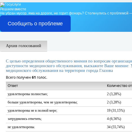
Решаем вместе
Не убран мусор, яма на дороге, не горит фонарь?
Столкнулись с проблемой —
Сообщить о проблеме
Архив голосований
С целью определения общественного мнения по вопросам организации
доступности медицинского обслуживания, выскажите Ваше мнение: 
медицинского обслуживания на территории города Глазова
Всего получен
61
голос.
Ответ
Количество о
удовлетворены полностью;
2 (3,28%)
больше удовлетворены, чем не удовлетворены;
2 (3,28%)
удовлетворены не в полной мере;
19 (31,15%)
затруднились ответить;
4 (6,56%)
не удовлетворены.
34 (55,74%)