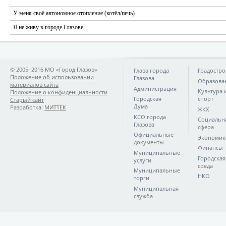
У меня своё автономное отопление (котёл/печь)
Я не живу в городе Глазове
© 2005−2016 МО «Город Глазов»
Глава города
Градостро
Положение об использовании
Глазова
Образова
материалов сайта
Администрация
Культура 
Положение о конфиденциальности
Городская
спорт
Старый сайт
Дума
Разработка:
МИТТЕК
ЖКХ
КСО города
Социальн
Глазова
сфера
Официальные
Экономик
документы
Финансы
Муниципальные
Городская
услуги
среда
Муниципальные
НКО
торги
Муниципальная
служба