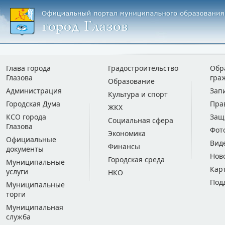
Глава города
Градостроительство
Обр
Глазова
гра
Образование
Администрация
Зап
Культура и спорт
Городская Дума
Пра
ЖКХ
КСО города
Защ
Социальная сфера
Глазова
Фот
Экономика
Официальные
Вид
Финансы
документы
Нов
Городская среда
Муниципальные
Кар
услуги
НКО
Под
Муниципальные
торги
Муниципальная
служба