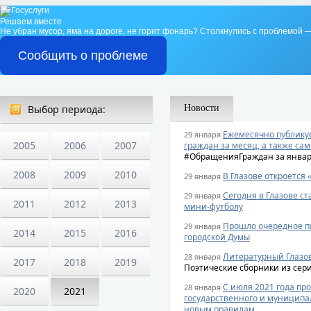
Решаем вместе
Не убран мусор, яма на дороге, не горит фонарь?
Столкнулись с проблемой —
Сообщить о проблеме
Выбор периода:
Новости
Ежемесячно публику
29 января
2005
2006
2007
граждан за месяц, а также са
#ОбращенияГраждан за январ
2008
2009
2010
В Глазове откроется
29 января
Сегодня в Глазове с
29 января
2011
2012
2013
мини-футболу
Прошло очередное пя
29 января
2014
2015
2016
городской Думы
Литературный Глазо
28 января
2017
2018
2019
Поэтические сборники из сер
С июля 2021 года пр
28 января
2020
2021
государственного и муниципал
новым правилам