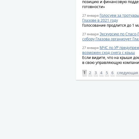
позицию и финансовую подде
готовности»
Голосуем за тротуар
27 января
Глазове в 2021 году
Голосование продлится до 1 м
Экскурсию по Спасо
27 января
собору Глазова организует Гл
МЧС по УР предупреж
27 января
возможен сход снега с крыш
Если видите, что на крыше до
в свою управляющую компан
1
2
3
4
5
6
следующая