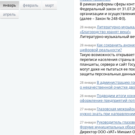
В рамках реформы сферы конт
январь
февраль
март
Федеральный закон от 31.07.
организации и осуществления
апрель
(далее – Закон № 248-ФЗ).
Литературно-музыка
28 января
«Благородство хранят века!»
Литературно-музыкальный веч
Как сохранить анони
28 января
цифровой реальности?
Такую возможность открывает
переписи населения страны в 
планшеты, сервера и сайт Гос
могут даже не пытаться ее п
защиты персональных данных
В администрацию го
28 января
о некачественной очистке дво
Подводим итоги конк
28 января
оформление предприятий потр
Глазовская межрайон
27 января
нужно знать при направлении
Руководитель глазов
27 января
Форуме муниципальных образ
Директор ООО «УАТ» Михаил О