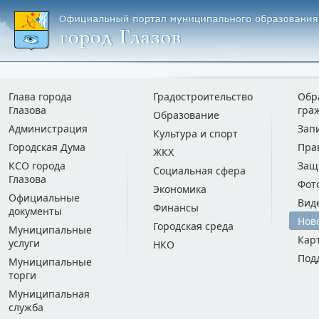
Глава города
Градостроительство
Обр
Глазова
гра
Образование
Администрация
Зап
Культура и спорт
Городская Дума
Пра
ЖКХ
КСО города
Защ
Социальная сфера
Глазова
Фот
Экономика
Официальные
Вид
Финансы
документы
Нов
Городская среда
Муниципальные
Кар
услуги
НКО
Под
Муниципальные
торги
Муниципальная
служба