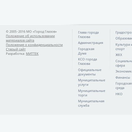
© 2005−2016 МО «Город Глазов»
Глава города
Градостро
Положение об использовании
Глазова
Образова
материалов сайта
Администрация
Культура 
Положение о конфиденциальности
Городская
спорт
Старый сайт
Дума
Разработка:
МИТТЕК
ЖКХ
КСО города
Социальн
Глазова
сфера
Официальные
Экономик
документы
Финансы
Муниципальные
Городская
услуги
среда
Муниципальные
НКО
торги
Муниципальная
служба