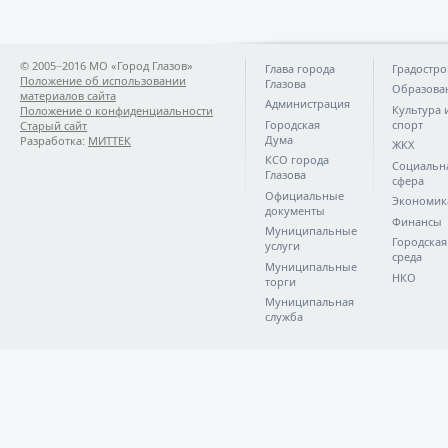
© 2005−2016 МО «Город Глазов»
Глава города
Градостро
Положение об использовании
Глазова
Образова
материалов сайта
Администрация
Культура 
Положение о конфиденциальности
Городская
спорт
Старый сайт
Дума
Разработка:
МИТТЕК
ЖКХ
КСО города
Социальн
Глазова
сфера
Официальные
Экономик
документы
Финансы
Муниципальные
Городская
услуги
среда
Муниципальные
НКО
торги
Муниципальная
служба