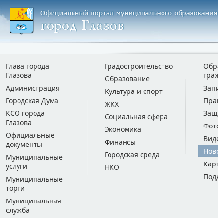
Глава города
Градостроительство
Обр
Глазова
гра
Образование
Администрация
Зап
Культура и спорт
Городская Дума
Пра
ЖКХ
КСО города
Защ
Социальная сфера
Глазова
Фот
Экономика
Официальные
Вид
Финансы
документы
Нов
Городская среда
Муниципальные
Кар
услуги
НКО
Под
Муниципальные
торги
Муниципальная
служба