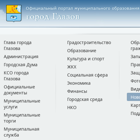
Глава города
Градостроительство
Обр
Глазова
гра
Образование
Администрация
Зап
Культура и спорт
Городская Дума
Пра
ЖКХ
КСО города
Защ
Социальная сфера
Глазова
Фот
Экономика
Официальные
Вид
Финансы
документы
Нов
Городская среда
Муниципальные
Кар
услуги
НКО
Под
Муниципальные
торги
Муниципальная
служба