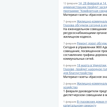
14, 28 февраля и 14
12 февраля
администрации пройдут засе
программе "Комфортная среда
Материал газеты «Красное зн
Жилищно-коммуналь
7 февраля
Глазова обсудили сегодня в м
На еженедельном совещании
ресурсоснабжающими организ
жилищном кодексе.
Ремонт дорог обсуд
7 февраля
Сегодня в управлении ЖКХ Ад
совещание, посвященное пров
составлению графика дорожны
коммунальных сетей.
18 марта в Удмуртии,
6 февраля
Глазове, пройдет народное го
для благоустройства
Материал газеты «Красное зн
Жилищно-коммуналь
2 февраля
хозяйство
1 февраля руководители пред
диспетчерском совещании в м
В глазовских домах п
1 февраля
капитальному ремонту