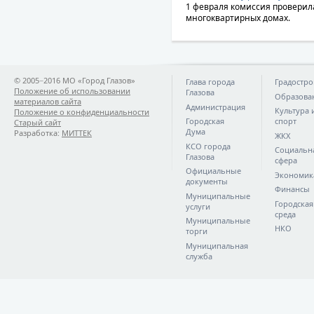
1 февраля комиссия проверил
многоквартирных домах.
© 2005−2016 МО «Город Глазов»
Глава города
Градостро
Положение об использовании
Глазова
Образова
материалов сайта
Администрация
Культура 
Положение о конфиденциальности
Городская
спорт
Старый сайт
Дума
Разработка:
МИТТЕК
ЖКХ
КСО города
Социальн
Глазова
сфера
Официальные
Экономик
документы
Финансы
Муниципальные
Городская
услуги
среда
Муниципальные
НКО
торги
Муниципальная
служба