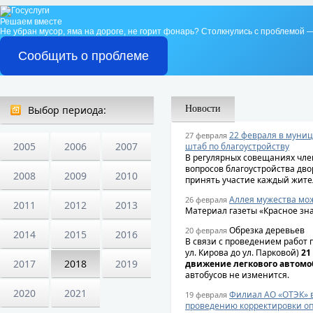
Решаем вместе
Не убран мусор, яма на дороге, не горит фонарь?
Столкнулись с проблемой —
Сообщить о проблеме
Выбор периода:
Новости
22 февраля в муни
27 февраля
2005
2006
2007
штаб по благоустройству
В регулярных совещаниях чле
вопросов благоустройства дв
2008
2009
2010
принять участие каждый жител
Аллея мужества мож
26 февраля
2011
2012
2013
Материал газеты «Красное зн
Обрезка деревьев
20 февраля
2014
2015
2016
В связи с проведением работ 
ул. Кирова до ул. Парковой)
21
2017
2018
2019
движение легкового автомо
автобусов не изменится.
2020
2021
Филиал АО «ОТЭК» в
19 февраля
проведению корректировки оп