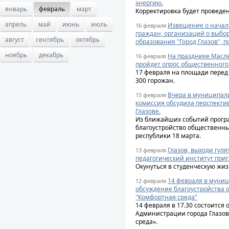
энергию.
январь
февраль
март
Корректировка будет проведена
апрель
май
июнь
июль
Извещение о начал
16 февраля
граждан, организаций о выбо
август
сентябрь
октябрь
образования "Город Глазов", п
ноябрь
декабрь
На празднике Масл
16 февраля
пройдет опрос общественного
17 февраля на площади перед
300 горожан.
Вчера в муниципал
15 февраля
комиссия обсудила перспекти
Глазове.
Из ближайших событий прогр
благоустройство общественных
республики 18 марта.
Глазов, выходи гуля
13 февраля
педагогический институт при
Окунуться в студенческую жиз
14 февраля в муниц
12 февраля
обсуждение благоустройства 
"Комфортная среда"
14 февраля в 17.30 состоитс
Администрации города Глазо
среда».