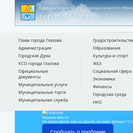
Глава города Глазова
Градостроительств
Администрация
Образование
Городская Дума
Культура и спорт
КСО города Глазова
ЖКХ
Официальные
Социальная сфера
документы
Экономика
Муниципальные услуги
Финансы
Муниципальные торги
Городская среда
Муниципальная служба
НКО
Решаем вместе
Не убран мусор, яма на дороге, не горит фонарь?
Ст
Сообщить о проблеме