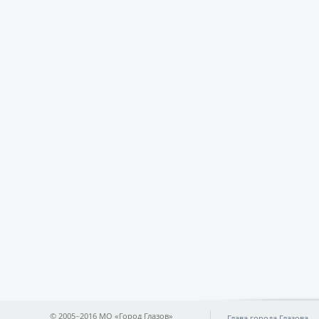
© 2005−2016 МО «Город Глазов»
Глава города Глазова