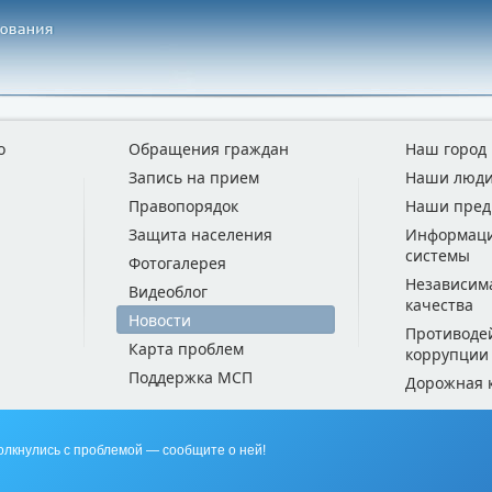
о
Обращения граждан
Наш город
Запись на прием
Наши люд
Правопорядок
Наши пред
Защита населения
Информац
системы
Фотогалерея
Независим
Видеоблог
качества
Новости
Противоде
Карта проблем
коррупции
Поддержка МСП
Дорожная 
олкнулись с проблемой — сообщите о ней!