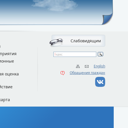
Слабовидящим
и
приятия
ионные
English
Обращения граждан
ая оценка
йствие
карта