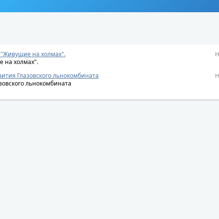
 "Живущие на холмах".
Н
е на холмах".
вития Глазовского льнокомбината
Н
зовского льнокомбината