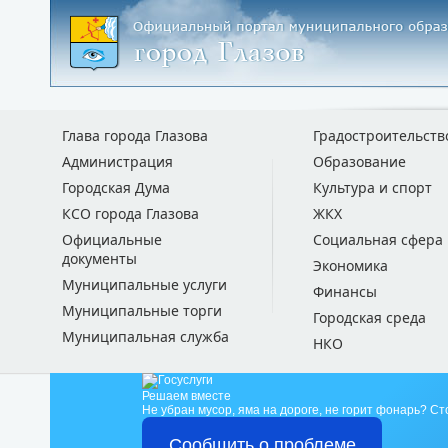
Глава города Глазова
Градостроительств
Администрация
Образование
Городская Дума
Культура и спорт
КСО города Глазова
ЖКХ
Официальные
Социальная сфера
документы
Экономика
Муниципальные услуги
Финансы
Муниципальные торги
Городская среда
Муниципальная служба
НКО
Решаем вместе
Не убран мусор, яма на дороге, не горит фонарь?
Ст
Сообщить о проблеме