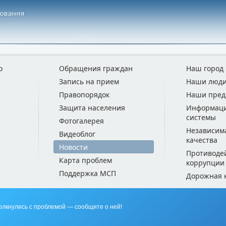
о
Обращения граждан
Наш город
Запись на прием
Наши люд
Правопорядок
Наши пред
Защита населения
Информац
системы
Фотогалерея
Независим
Видеоблог
качества
Новости
Противоде
Карта проблем
коррупции
Поддержка МСП
Дорожная 
олкнулись с проблемой — сообщите о ней!