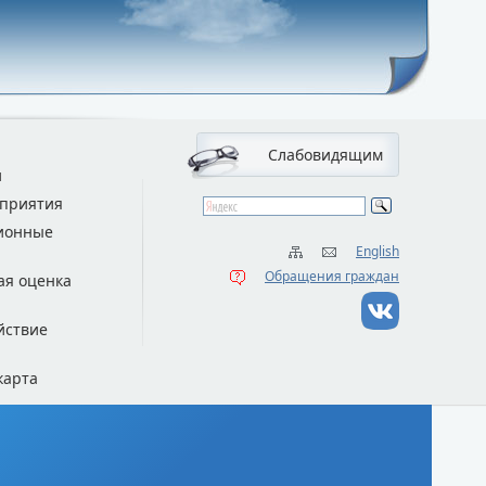
Слабовидящим
и
приятия
ионные
English
Обращения граждан
ая оценка
йствие
карта