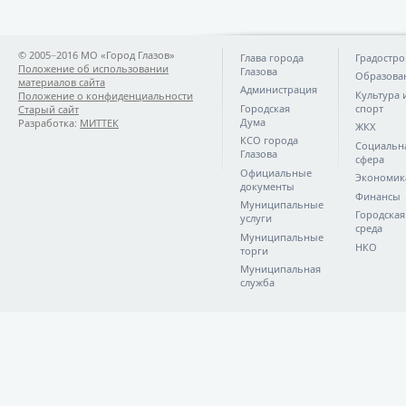
© 2005−2016 МО «Город Глазов»
Глава города
Градостро
Положение об использовании
Глазова
Образова
материалов сайта
Администрация
Культура 
Положение о конфиденциальности
Городская
спорт
Старый сайт
Дума
Разработка:
МИТТЕК
ЖКХ
КСО города
Социальн
Глазова
сфера
Официальные
Экономик
документы
Финансы
Муниципальные
Городская
услуги
среда
Муниципальные
НКО
торги
Муниципальная
служба