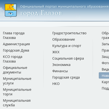
Глава города
Градостроительство
Обр
Глазова
гра
Образование
Администрация
Зап
Культура и спорт
Городская Дума
Пра
ЖКХ
КСО города
Защ
Социальная сфера
Глазова
Фот
Экономика
Официальные
Вид
Финансы
документы
Нов
Городская среда
Муниципальные
Кар
услуги
НКО
Под
Муниципальные
торги
Муниципальная
служба