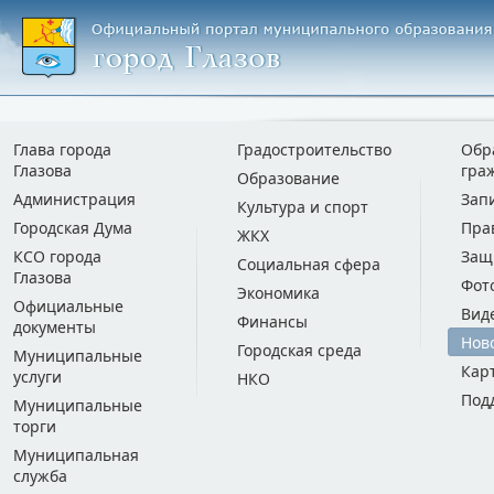
Глава города
Градостроительство
Обр
Глазова
гра
Образование
Администрация
Зап
Культура и спорт
Городская Дума
Пра
ЖКХ
КСО города
Защ
Социальная сфера
Глазова
Фот
Экономика
Официальные
Вид
Финансы
документы
Нов
Городская среда
Муниципальные
Кар
услуги
НКО
Под
Муниципальные
торги
Муниципальная
служба