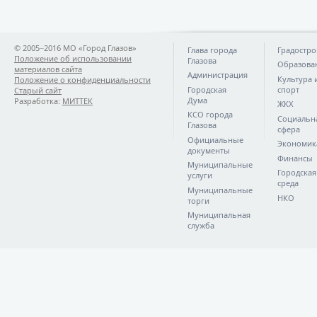
© 2005−2016 МО «Город Глазов»
Глава города
Градостро
Положение об использовании
Глазова
Образова
материалов сайта
Администрация
Культура 
Положение о конфиденциальности
Городская
спорт
Старый сайт
Дума
Разработка:
МИТТЕК
ЖКХ
КСО города
Социальн
Глазова
сфера
Официальные
Экономик
документы
Финансы
Муниципальные
Городская
услуги
среда
Муниципальные
НКО
торги
Муниципальная
служба