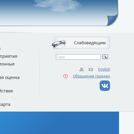
Слабовидящим
и
приятия
ионные
English
Обращения граждан
ая оценка
йствие
карта