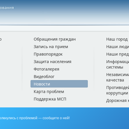
о
Обращения граждан
Наш город
Запись на прием
Наши люд
Правопорядок
Наши пред
Защита населения
Информац
системы
Фотогалерея
Независим
Видеоблог
качества
Новости
Противоде
Карта проблем
коррупции
Поддержка МСП
Дорожная 
олкнулись с проблемой — сообщите о ней!