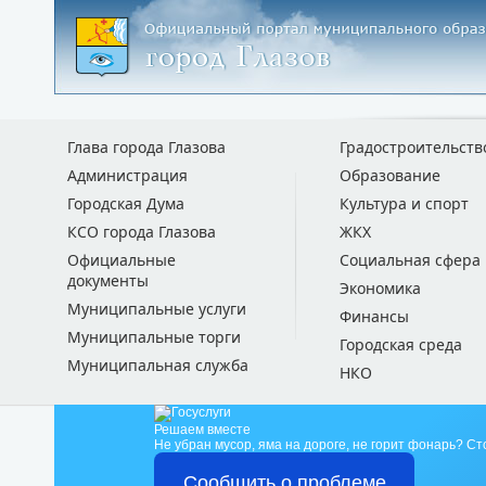
Глава города Глазова
Градостроительств
Администрация
Образование
Городская Дума
Культура и спорт
КСО города Глазова
ЖКХ
Официальные
Социальная сфера
документы
Экономика
Муниципальные услуги
Финансы
Муниципальные торги
Городская среда
Муниципальная служба
НКО
Решаем вместе
Не убран мусор, яма на дороге, не горит фонарь?
Ст
Сообщить о проблеме