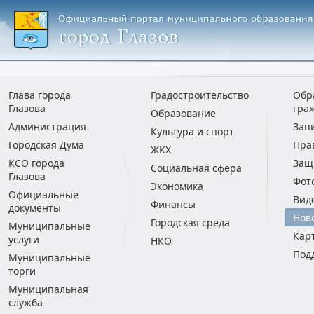
Глава города
Градостроительство
Обр
Глазова
гра
Образование
Администрация
Зап
Культура и спорт
Городская Дума
Пра
ЖКХ
КСО города
Защ
Социальная сфера
Глазова
Фот
Экономика
Официальные
Вид
Финансы
документы
Нов
Городская среда
Муниципальные
Кар
услуги
НКО
Под
Муниципальные
торги
Муниципальная
служба