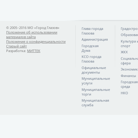
© 2005−2016 МО «Город Глазов»
Глава города
Градостро
Положение об использовании
Глазова
Образова
материалов сайта
Администрация
Культура 
Положение о конфиденциальности
Городская
спорт
Старый сайт
Дума
Разработка:
МИТТЕК
ЖКХ
КСО города
Социальн
Глазова
сфера
Официальные
Экономик
документы
Финансы
Муниципальные
Городская
услуги
среда
Муниципальные
НКО
торги
Муниципальная
служба