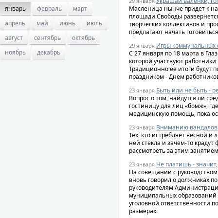
Украшай валенки, го
29 января
январь
февраль
март
Масленица нынче придет к нам
площади Свободы развернется
апрель
май
июнь
июль
творческих коллективов и пр
предлагают начать готовиться
август
сентябрь
октябрь
Игры коммунальных 
29 января
ноябрь
декабрь
С 27 января по 18 марта в Гла
которой участвуют работники
Традиционно ее итоги будут 
праздником - Днем работнико
Быть или не быть - р
23 января
Вопрос о том, найдутся ли ср
гостиницу для лиц «бомж», гд
медицинскую помощь, пока ос
Вниманию вандалов
23 января
Тех, кто истребляет весной и 
ней стекла и зачем-то крадут 
рассмотреть за этим занятие
Не платишь - значит
23 января
На совещании с руководство
вновь говорил о должниках по
руководителям Администрации
муниципальных образований М
уголовной ответственности по
размерах.