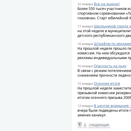
Все на лыжню!
22 января
Более 550 тысяч участников и
спортивном соревновании «Лыж
глазовчан. Старт юбилейной X
Школьников города 
17 января
на этой неделе в муниципали
детского республиканского д
Штрафом по рекламе
16 января
На прошлой неделе прошло пе
комиссии. На нем обсуждалс
рекламы индивидуальными пр
Опасность на льду
16 января
В связи с резким потеплением
снижением прочности ледяног
Осенние итоги
15 января
На прошлой неделе заместите
призывной комиссии резервно
итогам осеннего призыва 2006
В центре внимания -
12 января
вчера были подведены итоги г
зимних каникул
1
2
следующая