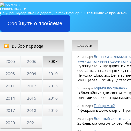
Решаем вместе
Не убран мусор, яма на дороге, не горит фонарь?
Столкнулись с проблемой —
Сообщить о проблеме
Выбор периода:
Новости
Вентили задвижки, к
31 января
2005
2006
2007
муниципалитете подсчитали 
Руководители предприятий Ж
собрались на совещание у пе
2008
2009
2010
Николая Широких. Цель встреч
муниципальное имущество от 
2011
2012
2013
Борьба по-гречески
31 января
В ближайшие дни состоится т
римской борьбе на призы заво
2014
2015
2016
Поборемся?
31 января
2017
2018
2019
4 февраля в Доме спорта "Про
Военный фестиваль
30 января
2020
2021
23 февраля состоится республ