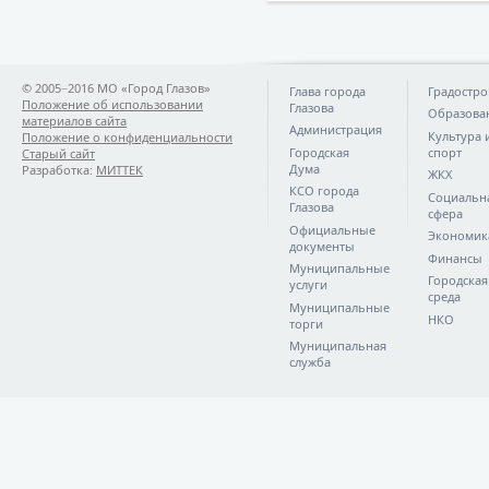
© 2005−2016 МО «Город Глазов»
Глава города
Градостро
Положение об использовании
Глазова
Образова
материалов сайта
Администрация
Культура 
Положение о конфиденциальности
Городская
спорт
Старый сайт
Дума
Разработка:
МИТТЕК
ЖКХ
КСО города
Социальн
Глазова
сфера
Официальные
Экономик
документы
Финансы
Муниципальные
Городская
услуги
среда
Муниципальные
НКО
торги
Муниципальная
служба