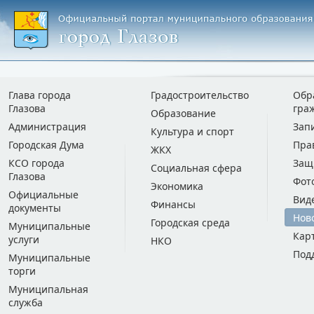
Глава города
Градостроительство
Обр
Глазова
гра
Образование
Администрация
Зап
Культура и спорт
Городская Дума
Пра
ЖКХ
КСО города
Защ
Социальная сфера
Глазова
Фот
Экономика
Официальные
Вид
Финансы
документы
Нов
Городская среда
Муниципальные
Кар
услуги
НКО
Под
Муниципальные
торги
Муниципальная
служба