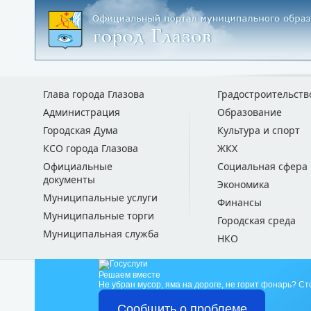
Глава города Глазова
Градостроительств
Администрация
Образование
Городская Дума
Культура и спорт
КСО города Глазова
ЖКХ
Официальные
Социальная сфера
документы
Экономика
Муниципальные услуги
Финансы
Муниципальные торги
Городская среда
Муниципальная служба
НКО
Решаем вместе
Не убран мусор, яма на дороге, не горит фонарь?
Ст
Сообщить о проблеме