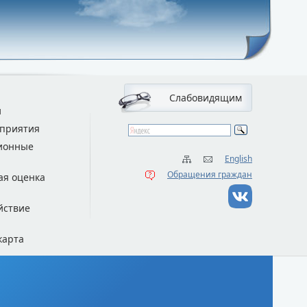
Слабовидящим
и
приятия
ионные
English
Обращения граждан
ая оценка
йствие
карта