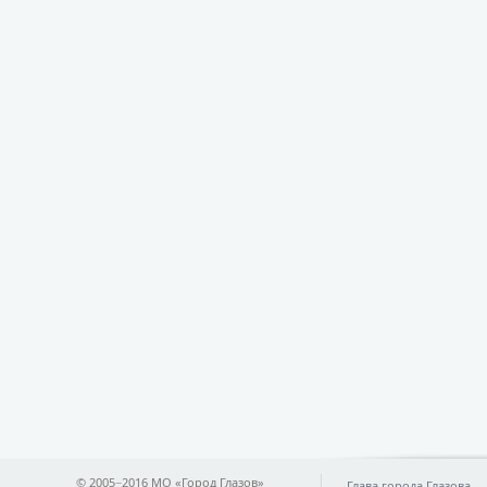
© 2005−2016 МО «Город Глазов»
Глава города Глазова