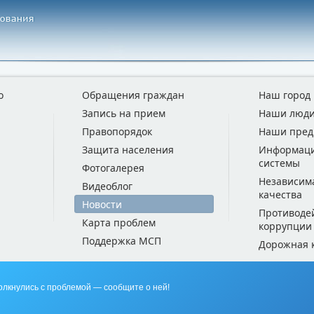
о
Обращения граждан
Наш город
Запись на прием
Наши люд
Правопорядок
Наши пред
Защита населения
Информац
системы
Фотогалерея
Независим
Видеоблог
качества
Новости
Противоде
Карта проблем
коррупции
Поддержка МСП
Дорожная 
олкнулись с проблемой — сообщите о ней!