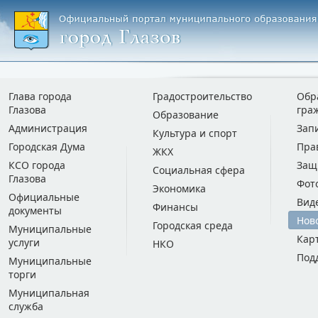
Глава города
Градостроительство
Обр
Глазова
гра
Образование
Администрация
Зап
Культура и спорт
Городская Дума
Пра
ЖКХ
КСО города
Защ
Социальная сфера
Глазова
Фот
Экономика
Официальные
Вид
Финансы
документы
Нов
Городская среда
Муниципальные
Кар
услуги
НКО
Под
Муниципальные
торги
Муниципальная
служба