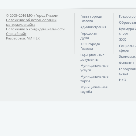
© 2005−2016 МО «Город Глазов»
Глава города
Градостро
Положение об использовании
Глазова
Образова
материалов сайта
Администрация
Культура 
Положение о конфиденциальности
Городская
спорт
Старый сайт
Дума
Разработка:
МИТТЕК
ЖКХ
КСО города
Социальн
Глазова
сфера
Официальные
Экономик
документы
Финансы
Муниципальные
Городская
услуги
среда
Муниципальные
НКО
торги
Муниципальная
служба