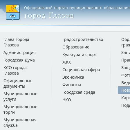
Глава города
Градостроительство
Обр
Глазова
гра
Образование
Администрация
Зап
Культура и спорт
Городская Дума
Пра
ЖКХ
КСО города
Защ
Социальная сфера
Глазова
Фот
Экономика
Официальные
Вид
Финансы
документы
Нов
Городская среда
Муниципальные
Кар
услуги
НКО
Под
Муниципальные
торги
Муниципальная
служба