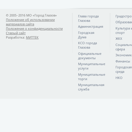
© 2005−2016 МО «Город Глазов»
Глава города
Градостро
Положение об использовании
Глазова
Образова
материалов сайта
Администрация
Культура 
Положение о конфиденциальности
Городская
спорт
Старый сайт
Дума
Разработка:
МИТТЕК
ЖКХ
КСО города
Социальн
Глазова
сфера
Официальные
Экономик
документы
Финансы
Муниципальные
Городская
услуги
среда
Муниципальные
НКО
торги
Муниципальная
служба